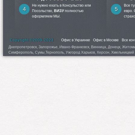
Не нужно ехать в Консульство или
Все т
4
5
Посольство,
ВИЗУ
полностью
евро.
оформляем МЫ.
страх
Copyright ©2009-2023
Офис в Украинке
Офис в Москве
Все ко
Днепропетровск, Запорожье, Ивано-Франковск, Винница, Донецк, Житомир,
Симферополь, Сумы,Тернополь, Ужгород Харьков, Херсон, Хмельницкий 