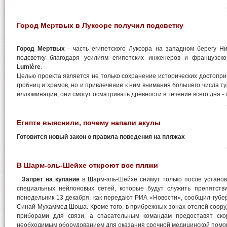
Город Мертвых в Луксоре получил подсветку
Город Мертвых
- часть египетского Луксора на западном берегу Н
подсветку благодаря усилиям египетских инженеров и французс
Lumière
.
Целью проекта является не только сохранение исторических достопри
гробниц и храмов, но и привлечение к ним внимания большего числа ту
иллюминации, они смогут осматривать древности в течение всего дня - с
Египте выяснили, почему напали акулы
Готовится новый закон о правила поведения на пляжах
В Шарм-эль-Шейхе откроют все пляжи
Запрет на купание
в Шарм-эль-Шейхе снимут только после установ
специальных нейлоновых сетей, которые будут служить препятств
понедельник 13 декабря, как передают РИА «Новости», сообщил губ
Синай Мухаммед Шоша. Кроме того, в прибрежных зонах отелей соор
приборами для связи, а спасательным командам предоставят ско
необходимым оборудованием для оказания срочной медицинской помо