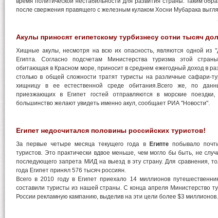
время политической нестабильности для развития страны. Таким образ
после свержения правящего с железным кулаком Хосни Мубарака выгля
Акулы приносят египетскому турбизнесу сотни тысяч до
Хищные акулы, несмотря на всю их опасность, являются одной из "
Египта. Согласно подсчетам Министерства туризма этой страны
обитающая в Красном море, приносит в среднем ежегодный доход в ра
столько в общей сложности тратят туристы на различные сафари-ту
хищницу в ее естественной среде обитания.Всего же, по данн
приезжающих в Египет гостей отправляются в морские поездки
большинство желают увидеть именно акул, сообщает РИА "Новости".
Египет недосчитался половины российских туристов!
За первые четыре месяца текущего года в
Египте
побывало почти
туристов. Это практически вдвое меньше, чем могло бы быть, не случ
последующего запрета МИД на выезд в эту страну. Для сравнения, то
года Египет принял 576 тысяч россиян.
Всего в 2010 году в Египет приехало 14 миллионов путешественник
составили туристы из нашей страны. С конца апреля Министерство ту
России рекламную кампанию, выделив на эти цели более $3 миллионов.