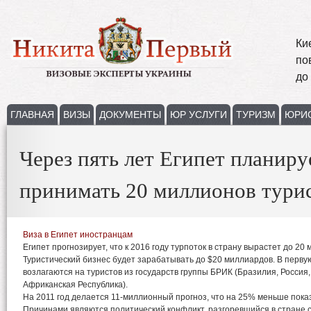
Ки
по
до
ГЛАВНАЯ
ВИЗЫ
ДОКУМЕНТЫ
ЮР УСЛУГИ
ТУРИЗМ
ЮРИ
Через пять лет Египет планиру
принимать 20 миллионов тури
Виза в Египет иностранцам
Египет прогнозирует, что к 2016 году турпоток в страну вырастет до 20
Туристический бизнес будет зарабатывать до $20 миллиардов. В перв
возлагаются на туристов из государств группы БРИК (Бразилия, Россия
Африканская Республика).
На 2011 год делается 11-миллионный прогноз, что на 25% меньше пока
Причинами являются политический конфликт, разгоревшийся в стране с 