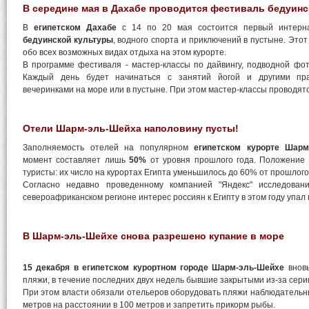
В середине мая в Дахабе проводится фестиваль бедуинс
В
египетском Дахабе
с 14 по 20 мая состоится первый интер
бедуинской культуры
, водного спорта и приключений в пустыне. Это
обо всех возможных видах отдыха на этом курорте.
В программе фестиваля - мастер-классы по дайвингу, подводной фо
Каждый день будет начинаться с занятий йогой и другими пра
вечеринками на море или в пустыне. При этом мастер-классы проводят
Отели Шарм-эль-Шейха наполовину пусты!
Заполняемость отелей на популярном
египетском курорте Шарм
момент составляет лишь
50%
от уровня прошлого года. Положение 
туристы: их число на курортах Египта уменьшилось до 60% от прошлог
Согласно недавно проведенному компанией "Яндекс" исследовани
североафриканском регионе интерес россиян к Египту в этом году упал в
В Шарм-эль-Шейхе снова разрешено купание в море
15 декабря в египетском курортном городе Шарм-эль-Шейхе
вновь
пляжи, в течение последних двух недель бывшие закрытыми из-за сери
При этом власти обязали отельеров оборудовать пляжи наблюдатель
метров на расстоянии в 100 метров и запретить прикорм рыбы.