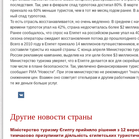
последствия. Так, уже в феврале спад турпотока достигал 80%. В марте 
приехало на 60% меньше туристов, чем в тот же месяц годом ранее. В
ный спад турпотока.
То есть отрасль восстанавливается, но очень медленно. В среднем с на
времени турпоток упал на 42%, страна недосчиталась более $2 миллиа
Ранее сообщалось, что спрос на Египет на российском рынке упал на 40
сезона операторы ожидают восстановления потока до прошлогоднего 
Всего в 2010 году в Египет приехало 14 миллионов путешественников, и
составили туристы из нашей страны. С конца апреля Министерство тур
России рекламную кампанию, выделив на эти цели более $3 миллионов.
Министерство туризма уверяет, что в Египте делается все для скорейше
том числе в плане безопасности. Так, увеличено финансирование турис
сообщает РИА "Новости". При этом министерство не рекомендует "гнать
снижением цен. Взамен оно советует отельерам и другим работникам т
те же деньги больше услуг.
Другие новости страны
Міністерство туризму Єгипту прийняло рішення з 12 вере
тимчасово призупинити діяльність єгипетських туристич