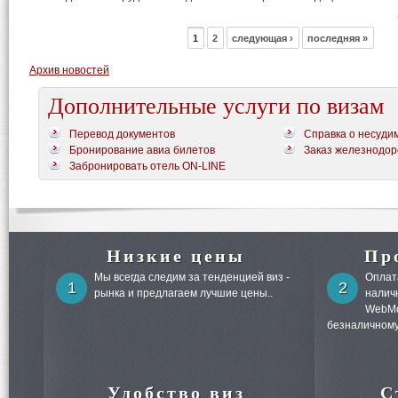
1
2
следующая ›
последняя »
Архив новостей
Дополнительные услуги по визам
Перевод документов
Справка о несуди
Бронирование авиа билетов
Заказ железнодор
Забронировать отель ON-LINE
Низкие цены
Пр
Мы всегда следим за тенденцией виз -
Оплата
1
2
рынка и предлагаем лучшие цены..
налич
WebMo
безналичному
Удобство виз
С