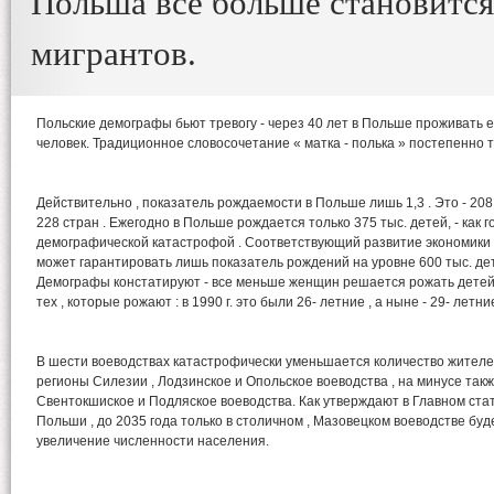
Польша все больше становится
мигрантов.
Польские демографы бьют тревогу - через 40 лет в Польше проживать е
человек. Традиционное словосочетание « матка - полька » постепенно т
Действительно , показатель рождаемости в Польше лишь 1,3 . Это - 208
228 стран . Ежегодно в Польше рождается только 375 тыс. детей, - как г
демографической катастрофой . Соответствующий развитие экономики
может гарантировать лишь показатель рождений на уровне 600 тыс. дет
Демографы констатируют - все меньше женщин решается рожать детей 
тех , которые рожают : в 1990 г. это были 26- летние , а ныне - 29- летн
В шести воеводствах катастрофически уменьшается количество жител
регионы Силезии , Лодзинское и Опольское воеводства , на минусе такж
Свентокшиское и Подляское воеводства. Как утверждают в Главном ста
Польши , до 2035 года только в столичном , Мазовецком воеводстве бу
увеличение численности населения.