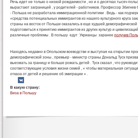
Речь идет не только о низкой рождаемости , но и о десятках тысяч поль
вырастают заграницей , у родителей - работников. Профессор Збигнев
- Польша не разработала иммиграционной политики . Ведь - как подчерк
«средства потенциальных иммигрантов из нашего культурного круга зака
страны на восток от Польши оказались в еще худшей демографической с
подготовиться к принятию иммигрантов из других культур и цивилизаций
различные проблемы . В польшу едут Укрианцы заранее
получив Поль
Находясь недавно в Опольском воеводстве и выступая на открытии п
демографической зоны , премьер - министр страны Дональд Туск призв
выезжать за границу и больше рожать детей . Туск сказал , что руково
соответствующие условия жизни семей , « чтобы материальная ситуац
отказа от детей и решение об эмиграции » .
В какую страну:
Виза в Польшу