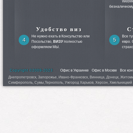
WebMo
безналичному
Удобство виз
С
Не нужно ехать в Консульство или
Все т
4
5
Посольство,
ВИЗУ
полностью
евро.
оформляем МЫ.
страх
Copyright ©2009-2023
Офис в Украинке
Офис в Москве
Все ко
Днепропетровск, Запорожье, Ивано-Франковск, Винница, Донецк, Житомир,
Симферополь, Сумы,Тернополь, Ужгород Харьков, Херсон, Хмельницкий 