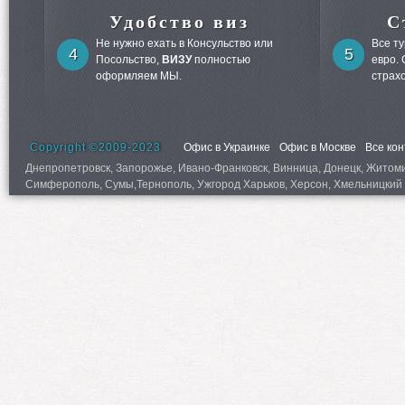
Удобство виз
С
Не нужно ехать в Консульство или
Все т
4
5
Посольство,
ВИЗУ
полностью
евро.
оформляем МЫ.
страх
Copyright ©2009-2023
Офис в Украинке
Офис в Москве
Все ко
Днепропетровск, Запорожье, Ивано-Франковск, Винница, Донецк, Житомир,
Симферополь, Сумы,Тернополь, Ужгород Харьков, Херсон, Хмельницкий 