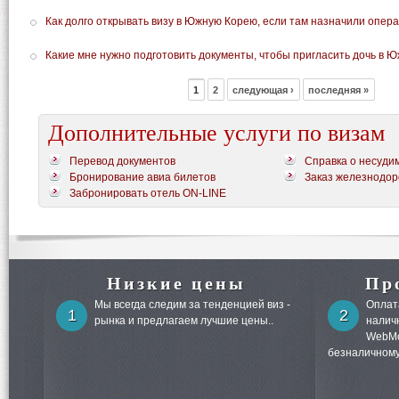
Как долго открывать визу в Южную Корею, если там назначили опер
Какие мне нужно подготовить документы, чтобы пригласить дочь в 
1
2
следующая ›
последняя »
Дополнительные услуги по визам
Перевод документов
Справка о несуди
Бронирование авиа билетов
Заказ железнодор
Забронировать отель ON-LINE
Низкие цены
Пр
Мы всегда следим за тенденцией виз -
Оплата
1
2
рынка и предлагаем лучшие цены..
налич
WebMo
безналичному