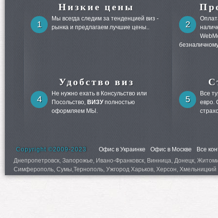
Низкие цены
Пр
Мы всегда следим за тенденцией виз -
Оплата
1
2
рынка и предлагаем лучшие цены..
налич
WebMo
безналичному
Удобство виз
С
Не нужно ехать в Консульство или
Все т
4
5
Посольство,
ВИЗУ
полностью
евро.
оформляем МЫ.
страх
Copyright ©2009-2023
Офис в Украинке
Офис в Москве
Все ко
Днепропетровск, Запорожье, Ивано-Франковск, Винница, Донецк, Житомир,
Симферополь, Сумы,Тернополь, Ужгород Харьков, Херсон, Хмельницкий 