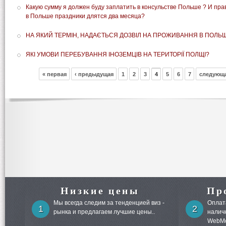
Какую сумму я должен буду заплатить в консульстве Польше ? И пра
в Польше праздники длятся два месяца?
НА ЯКИЙ ТЕРМІН, НАДАЄТЬСЯ ДОЗВІЛ НА ПРОЖИВАННЯ В ПОЛЬЩ
ЯКІ УМОВИ ПЕРЕБУВАННЯ ІНОЗЕМЦІВ НА ТЕРИТОРІЇ ПОЛЩІ?
« первая
‹ предыдущая
1
2
3
4
5
6
7
следующа
Низкие цены
Пр
Мы всегда следим за тенденцией виз -
Оплата
1
2
рынка и предлагаем лучшие цены..
налич
WebMo