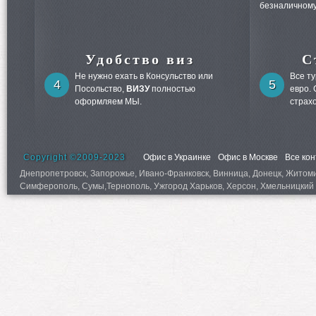
безналичному
Удобство виз
С
Не нужно ехать в Консульство или
Все т
4
5
Посольство,
ВИЗУ
полностью
евро.
оформляем МЫ.
страх
Copyright ©2009-2023
Офис в Украинке
Офис в Москве
Все ко
Днепропетровск, Запорожье, Ивано-Франковск, Винница, Донецк, Житомир,
Симферополь, Сумы,Тернополь, Ужгород Харьков, Херсон, Хмельницкий 