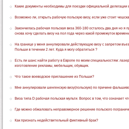
Какие документы необходимы для поездки официальной делегации 
Возможно ли, открыть рабочую польскую визу, если уже стоит чешска
Закончилась рабочая польская виза 360-180 осталось два дня но я п
снова хочу сделать визу на пол года через какой промежуток време
На границе у меня аннулировали действующую визу с запретом въе
Польши в течении 2 лет. Куда я могу обратиться ?
Есть ли шанс найти работу в Европе по моим специальностям: лазе
изготовление рекламы, мебельщик, обувщик.
Что такое воеводское приглашение из Польши?
Мне аннулировали шенгенскую визу(польскую) по причине фальшив
Виза типа D рабочая польская мульти. Вопрос в том, что означает ч
Где можно обжаловать неправомерное решение польского погранич
Как признать недействительный фиктивный брак?