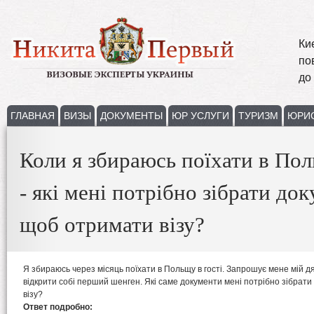
Ки
по
до
ГЛАВНАЯ
ВИЗЫ
ДОКУМЕНТЫ
ЮР УСЛУГИ
ТУРИЗМ
ЮРИ
Коли я збираюсь поїхати в Пол
- які мені потрібно зібрати до
щоб отримати візу?
Я збираюсь через місяць поїхати в Польщу в гості. Запрошує мене мій д
відкрити собі перший шенген. Які саме документи мені потрібно зібрати
візу?
Ответ подробно: