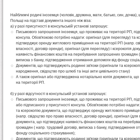
Найближчі родичі іноземця (чоловік, дружина, мати, батько, син, дочка),
Польщі на підставі документа іншого ніж віза:
а) у разі присутності в консульській установі запрошує:
Письмового запрошення іноземця, що проживає на території РП, під
консула. Обов'язково потрібно надати: оригінал (для перегляду) та 
підтверджує оренду житлового приміщення на території РП (напр. св
власності, договір оренди), оригінал (для перегляду) і ксерокопія до
наявність фінансових коштів на перебування запрошених громадян ( 
виписка з банку, підтвердження отримання допомоги від фонду соціа
Документів, що підтверджують родинні зв'язки (оригінали та ксерокопі
народження, свідоцтво про шлюб та інші акти цивільного стану)
А також оригінал або підтверджена нотаріально копія документа, щ
на території РП.
б) у разі відсутності в консульській установі запрошує:
Письмового запрошення іноземця, що проживає на території РП, пі
або підписаного у присутності консула. Обов'язково потрібно надати:
та ксерокопію документа, що підтверджує оренду житлового приміще
(напр. свідоцтво про право власності, договір оренди), оригінал (для 
документа, що підтверджує наявність фінансових коштів на перебу
громадян ( напр. трудовий договір, виписка з банку, підтвердження 
фонду соціального страхування);
Документів, що підтверджують родинні зв'язки (оригінали та ксерокопі