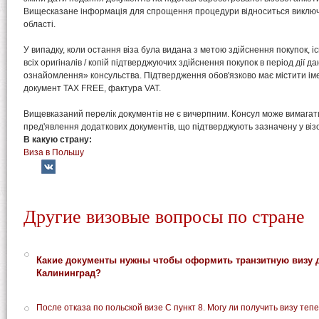
Вищесказане інформація для спрощення процедури відноситься виключн
області.
У випадку, коли остання віза була видана з метою здійснення покупок, 
всіх оригіналів / копій підтверджуючих здійснення покупок в період дії да
ознайомлення» консульства. Підтвердження обов'язково має містити імен
документ TAX FREE, фактура VAT.
Вищевказаний перелік документів не є вичерпним. Консул може вимагати
пред'явлення додаткових документів, що підтверджують зазначену у віз
В какую страну:
Виза в Польшу
Другие визовые вопросы по стране
Какие документы нужны чтобы оформить транзитную визу д
Калининград?
После отказа по польской визе С пункт 8. Могу ли получить визу теп