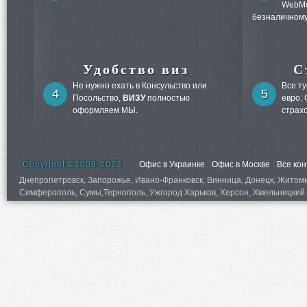
WebMo
безналичному
Удобство виз
С
Не нужно ехать в Консульство или
Все т
4
5
Посольство,
ВИЗУ
полностью
евро.
оформляем МЫ.
страх
Copyright ©2009-2023
Офис в Украинке
Офис в Москве
Все ко
Днепропетровск, Запорожье, Ивано-Франковск, Винница, Донецк, Житомир,
Симферополь, Сумы,Тернополь, Ужгород Харьков, Херсон, Хмельницкий 