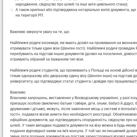
народження, свідоцтво про шлюб та інші акти цивільного стану);
А також оригінал або підтверджена нотаріально копія документа, щ
на території РП.
Важливо звернути увагу на те, що:
Найближчі родичі іноземців, які мають дозвіл на проживання на визнач
отримувати тільки єдині візи (Шенген гості). Найближчі родичі громадян Р
перебувають на підставі інших документів (дозвіл на поселення, довго
отримують обраний за бажанням тип візи.
Найближчі родичі студентів, що проживають у Польщі на основі дійсної 
тільки одноразову або дворазову єдину візу (Шенген інше) на підставі до
університету, що підтверджує статус студента і довідки про працевлашт
Важливо:
Власники запрошень, виставлених у Воєводському управлінні, у разі існу
пригашує особою (виключно батьки / свёкри, діти, онуки, бабусі й дідусі, б
дружинами і дітьми), можуть, після закінчення місць у системі e-konsulat
гості», подавати візові анкети без необхідності реєстрації. Обов'язков
офіційних документів, що підтверджують спорідненість: свідоцтво про н
шлюб. У таких випадках подавати документи на візу можна в будь-якому в
подання відповідної заяви на ім'я консула. У той час як письмовий дозвіл
зміни дати подання документів на підставі зареєстрованої візової анкет