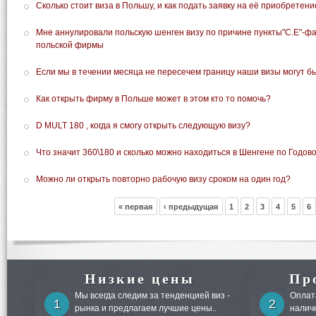
Сколько стоит виза в Польшу, и как подать заявку на её приобретен
Мне аннулировали польскую шенген визу по причине пункты"С.Е"-ф
польской фирмы
Если мы в течении месяца не пересечем границу наши визы могут бы
Как открыть фирму в Польше может в этом кто то помочь?
D MULT 180 , когда я смогу открыть следующую визу?
Что значит 360\180 и сколько можно находиться в Шенгене по Годов
Можно ли открыть повторно рабочую визу сроком на один год?
« первая
‹ предыдущая
1
2
3
4
5
6
Низкие цены
Пр
Мы всегда следим за тенденцией виз -
Оплата
1
2
рынка и предлагаем лучшие цены..
налич