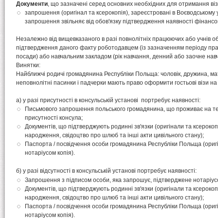
Документи
, що зазначені серед основних необхідних для отримання віз
запрошення (оригінал та ксерокопія), зареєстровані в Воєводському у
запрошення звільняє від обов'язку підтвердження наявності фінансо
Незалежно від вищевказаного в разі повнолітніх працюючих або учнів об
підтвердження даного факту роботодавцем (із зазначенням періоду п
посади) або навчальним закладом (рік навчання, денний або заочне нав
Винятки:
Найближчі родичі громадянина Республіки Польща: чоловік, дружина, мати
неповнолітні пасинки і падчерки мають право оформити гостьові візи на 
а) у разі присутності в консульській установі портребує наявності:
Письмового запрошення польського громадянина, що проживає на тер
присутності консула;
Документів, що підтверджують родинні зв'язки (оригінали та ксерокопі
народження, свідоцтво про шлюб та інші акти цивільного стану);
Паспорта / посвідчення особи громадянина Республіки Польща (ориг
нотаріусом копія).
б) у разі відсутності в консульській установі
портребує наявності
:
Запрошення з підписом особи, яка запрошує, підтверджене нотаріус
Документів, що підтверджують родинні зв'язки (оригінали та ксерокопі
народження, свідоцтво про шлюб та інші акти цивільного стану);
Паспорта / посвідчення особи громадянина Республіки Польща (ориг
нотаріусом копія).