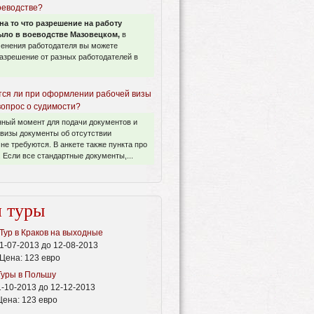
оеводстве?
на то что разрешение на работу
ло в воеводстве Мазовецком,
в
менения работодателя вы можете
азрешение от разных работодателей в
ся ли при оформлении рабочей визы
вопрос о судимости?
нный момент для подачи документов и
визы документы об отсутствии
не требуются. В анкете также пункта про
 Если все стандартные документы,...
 туры
Тур в Краков на выходные
1-07-2013 до 12-08-2013
Цена:
123 евро
Туры в Польшу
1-10-2013 до 12-12-2013
Цена:
123 евро