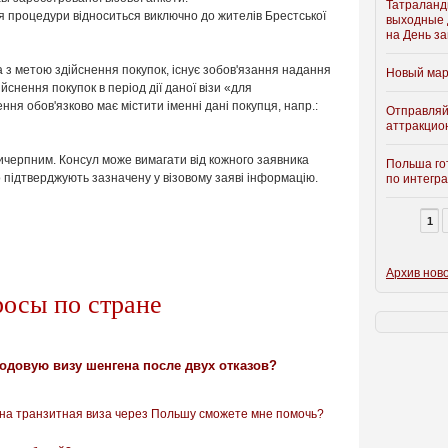
Татраланди
процедури відноситься виключно до жителів Брестської
выходные д
на День з
а з метою здійснення покупок, існує зобов'язання надання
Новый мар
ійснення покупок в період дії даної візи «для
ня обов'язково має містити іменні дані покупця, напр.:
Отправляй
аттракцио
ичерпним. Консул може вимагати від кожного заявника
Польша го
 підтверджують зазначену у візовому заяві інформацію.
по интегра
1
Архив нов
росы по стране
одовую визу шенгена после двух отказов?
жна транзитная виза через Польшу сможете мне помочь?