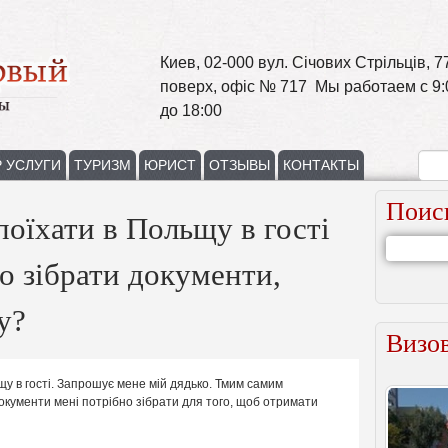
Киев, 02-000 вул. Січових Стрільців, 77
поверх, офіс № 717 Мы работаем с 9:
до 18:00
 УСЛУГИ
ТУРИЗМ
ЮРИСТ
ОТЗЫВЫ
КОНТАКТЫ
Поис
поїхати в Польщу в гості
но зібрати документи,
у?
Визов
щу в гості. Запрошує мене мій дядько. Тмим самим
документи мені потрібно зібрати для того, щоб отримати