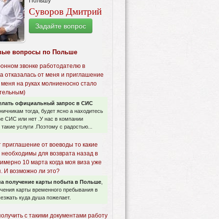
Польшу
Суворов Дмитрий
Задайте вопрос
вые вопросы по Польше
онном звонке работодателю в
а отказалась от меня и приглашение
 меня на руках молниеносно стало
тельным)
елать официальный запрос в СИС
аничникам тогда, будет ясно а находитесь
зе СИС или нет .У нас в компании
такие услуги .Поэтому с радостью...
т приглашение от воеводы то какие
 необходимы для возврата назад в
имерно 10 марта когда моя виза уже
. И возможно ли это?
а получение карты побыта в Польше
,
учения карты временного пребывания в
езжать куда душа пожелает.
получить с такими документами работу