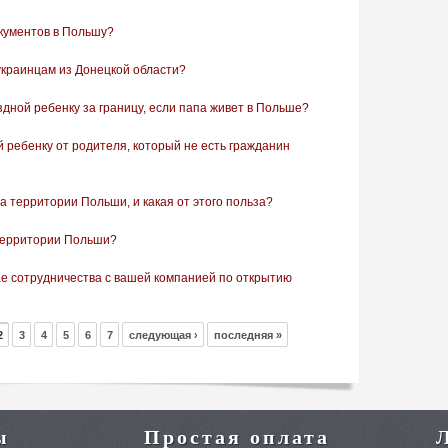
окументов в Польшу?
украинцам из Донецкой области?
дной ребенку за границу, если папа живет в Польше?
 ребенку от родителя, который не есть гражданин
 территории Польши, и какая от этого польза?
территории Польши?
ае сотрудничества с вашей компанией по открытию
2
3
4
5
6
7
следующая ›
последняя »
ы
Простая оплата