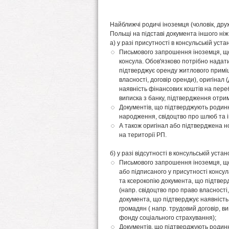
Найближчі родичі іноземця (чоловік, друж
Польщі на підставі документа іншого ніж 
а) у разі присутності в консульській уст
Письмового запрошення іноземця, що 
консула. Обов'язково потрібно надати
підтверджує оренду житлового приміщ
власності, договір оренди), оригінал
наявність фінансових коштів на пере
виписка з банку, підтвердження отри
Документів, що підтверджують родинні 
народження, свідоцтво про шлюб та і
А також оригінал або підтверджена н
на території РП.
б) у разі відсутності в консульській уста
Письмового запрошення іноземця, що
або підписаного у присутності консул
та ксерокопію документа, що підтве
(напр. свідоцтво про право власності,
документа, що підтверджує наявніст
громадян ( напр. трудовий договір, в
фонду соціального страхування);
Документів, що підтверджують родинні 