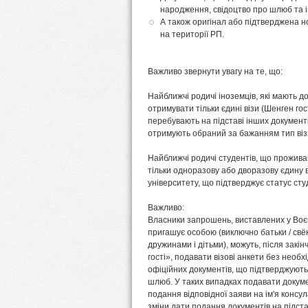
народження, свідоцтво про шлюб та ін
А також оригінал або підтверджена н
на території РП.
Важливо звернути увагу на те, що:
Найближчі родичі іноземців, які мають 
отримувати тільки єдині візи (Шенген гос
перебувають на підставі інших документ
отримують обраний за бажанням тип віз
Найближчі родичі студентів, що проживаю
тільки одноразову або дворазову єдину ві
університету, що підтверджує статус сту
Важливо:
Власники запрошень, виставлених у Воєво
пригашує особою (виключно батьки / свёкри
дружинами і дітьми), можуть, після закін
гості», подавати візові анкети без необ
офіційних документів, що підтверджують
шлюб. У таких випадках подавати докумен
подання відповідної заяви на ім'я консул
зміни дати подання документів на підста