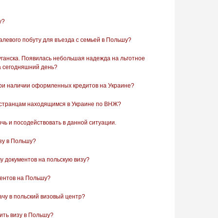
у?
алевого побуту для въезда с семьей в Польшу?
ганска. Появилась небольшая надежда на льготное
а сегодняшний день?
ри наличии оформленных кредитов на Украине?
остранцам находящимся в Украине по ВНЖ?
ь и посодействовать в данной ситуации.
зу в Польшу?
у документов на польскую визу?
ментов на Польшу?
ачу в польский визовый центр?
ить визу в Польшу?