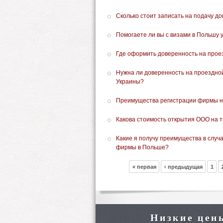
Сколько стоит записать на подачу д
Помогаете ли вы с визами в Польшу 
Где оформить доверенность на проез
Нужна ли доверенность на проездной
Украины?
Преимущества регистрации фирмы на
Какова стоимость открытия ООО на 
Какие я получу преимущества в случ
фирмы в Польше?
« первая
‹ предыдущая
1
Низкие цен