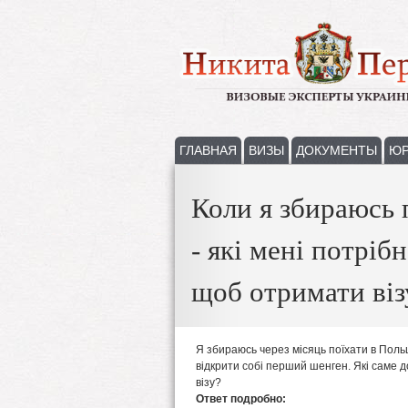
ГЛАВНАЯ
ВИЗЫ
ДОКУМЕНТЫ
ЮР
Коли я збираюсь 
- які мені потріб
щоб отримати віз
Я збираюсь через місяць поїхати в Поль
відкрити собі перший шенген. Які саме 
візу?
Ответ подробно: