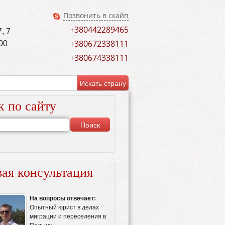
Позвонить в скайп
+380442289465
, 7
+380672338111
00
+380674338111
к по сайту
ая консультация
На вопросы отвечает:
Опытный юрист в делах
миграции и переселения в