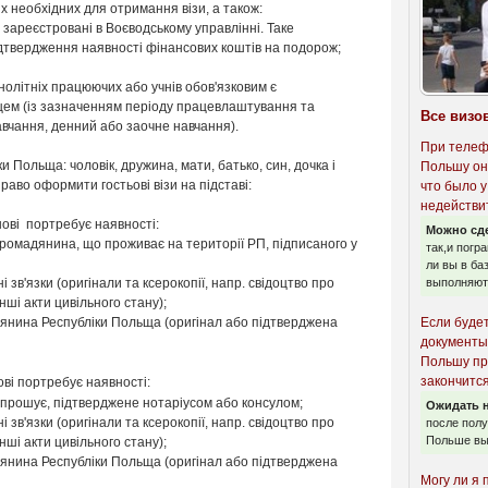
х необхідних для отримання візи,
а також:
 зареєстровані в Воєводському управлінні. Таке
ідтвердження наявності фінансових коштів на подорож;
нолітніх працюючих або учнів обов'язковим є
ем (із зазначенням періоду працевлаштування та
Все визо
авчання, денний або заочне навчання).
При телеф
 Польща: чоловік, дружина, мати, батько, син, дочка і
Польшу он
раво оформити гостьові візи на підставі:
что было у
недействи
анові портребує наявності:
Можно сд
ромадянина, що проживає на території РП, підписаного у
так,и погр
ли вы в ба
зв'язки (оригінали та ксерокопії, напр. свідоцтво про
выполняют 
ші акти цивільного стану);
дянина Республіки Польща (оригінал або підтверджена
Если буде
документы
Польшу пр
закончится
ові
портребує наявності
:
апрошує, підтверджене нотаріусом або консулом;
Ожидать н
зв'язки (оригінали та ксерокопії, напр. свідоцтво про
после пол
Польше вы
ші акти цивільного стану);
дянина Республіки Польща (оригінал або підтверджена
Могу ли я 