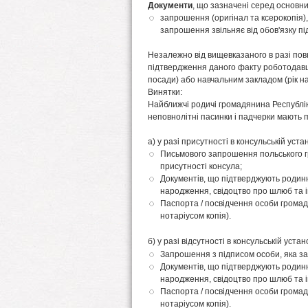
Документи
, що зазначені серед основни
запрошення (оригінал та ксерокопія),
запрошення звільняє від обов'язку п
Незалежно від вищевказаного в разі пов
підтвердження даного факту роботодавц
посади) або навчальним закладом (рік н
Винятки:
Найближчі родичі громадянина Республіки
неповнолітні пасинки і падчерки мають п
а) у разі присутності в консульській уст
Письмового запрошення польського г
присутності консула;
Документів, що підтверджують родинні 
народження, свідоцтво про шлюб та ін
Паспорта / посвідчення особи грома
нотаріусом копія).
б) у разі відсутності в консульській устан
Запрошення з підписом особи, яка з
Документів, що підтверджують родинні 
народження, свідоцтво про шлюб та ін
Паспорта / посвідчення особи грома
нотаріусом копія).