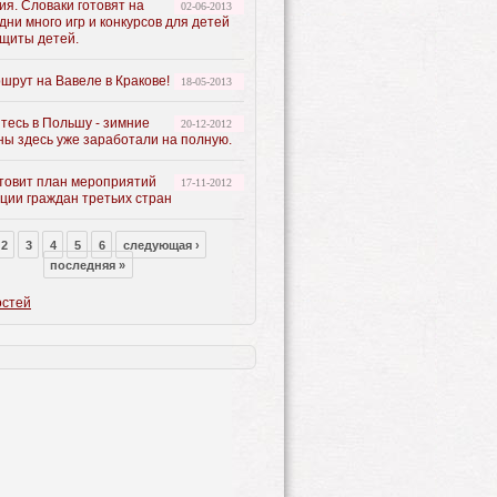
я. Словаки готовят на
02-06-2013
ни много игр и конкурсов для детей
ащиты детей.
шрут на Вавеле в Кракове!
18-05-2013
тесь в Польшу - зимние
20-12-2012
ны здесь уже заработали на полную.
товит план мероприятий
17-11-2012
ции граждан третьих стран
2
3
4
5
6
следующая ›
последняя »
остей