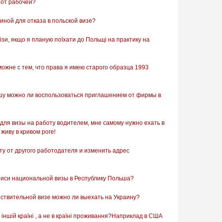
 от рабочей?
иной для отказа в польской визе?
ізи, якщо я планую поїхати до Польщі на практику на
ожне с тем, что права я имею старого образца 1993
шу можно ли воспользоваться приглашением от фирмы в
ля визы на работу водителем, мне самому нужно ехать в
живу в кривом роге!
ту от другого работодателя и изменить адрес
писи национальной визы в Республику Польша?
ствительной визе можно ли выехать на Украину?
 іншій країні , а не в країні проживання?Наприклад в США