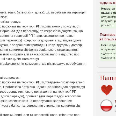
в другом в
Несмотря 
ина, мати, батько, син, дочка), що перебуває на території
выдано бы
віза:
случае из
получить р
анові запрошує:
разных...
проживає на території РП, підписаного у присутності
: оригінал (для перегляду) та ксерокопію документа, що
Поднимает
ення на території РП (напр. свідоцтво про право
в Польшу 
 (для перегляду) і ксерокопія документа, що підтверджує
бування запрошених громадян ( напр. трудовий договір,
Нет.
На да
получения 
мання допомоги від фонду соціального страхування);
судимости 
зв'язки (оригінали та ксерокопії, напр. свідоцтво про
судимость.
нші акти цивільного стану)
отаріально копія документа, що підтверджує перебування
Наши
нові запрошує:
 проживає на території РП, підтвердженого нотаріально
а. Обов'язково потрібно надати: оригінал (для перегляду)
рджує оренду житлового приміщення на території РП
 договір оренди), оригінал (для перегляду) і ксерокопія
ь фінансових коштів на перебування запрошених
иписка з банку, підтвердження отримання допомоги від
зв'язки (оригінали та ксерокопії, напр. свідоцтво про