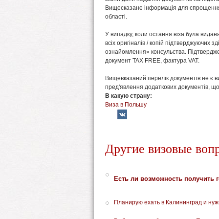
Вищесказане інформація для спрощення 
області.
У випадку, коли остання віза була видан
всіх оригіналів / копій підтверджуючих зд
ознайомлення» консульства. Підтверджен
документ TAX FREE, фактура VAT.
Вищевказаний перелік документів не є в
пред'явлення додаткових документів, що
В какую страну:
Виза в Польшу
Другие визовые воп
Есть ли возможность получить г
Планирую ехать в Калининград и ну