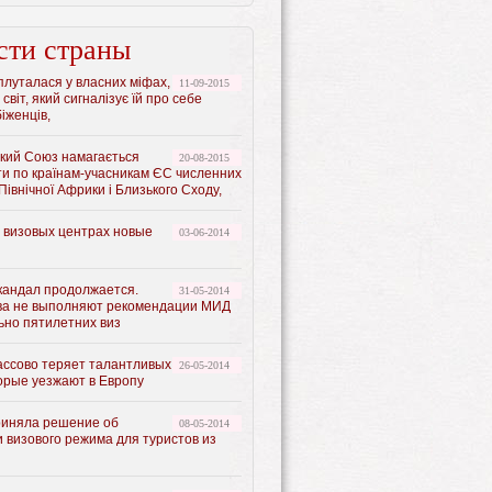
сти страны
луталася у власних міфах,
11-09-2015
 світ, який сигналізує їй про себе
іженців,
кий Союз намагається
20-08-2015
ти по країнам-учасникам ЄС численних
 Північної Африки і Близького Сходу,
х визовых центрах новые
03-06-2014
кандал продолжается.
31-05-2014
ва не выполняют рекомендации МИД
ьно пятилетних виз
ассово теряет талантливых
26-05-2014
орые уезжают в Европу
иняла решение об
08-05-2014
 визового режима для туристов из