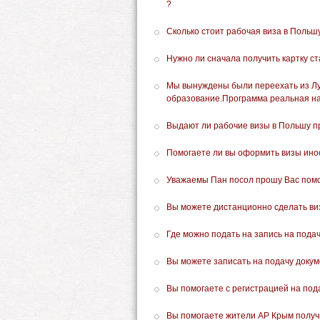
?
Сколько стоит рабочая виза в Польш
Нужно ли сначала получить картку ст
Мы вынуждены были переехать из Лу
образование.Программа реальная н
Выдают ли рабочие визы в Польшу п
Помогаете ли вы оформить визы ин
Уважаемы Пан посол прошу Вас помоч
Вы можете дистанционно сделать ви
Где можно подать на запись на подач
Вы можете записать на подачу доку
Вы помогаете с регистрацией на под
Вы помогаете жители АР Крым получ