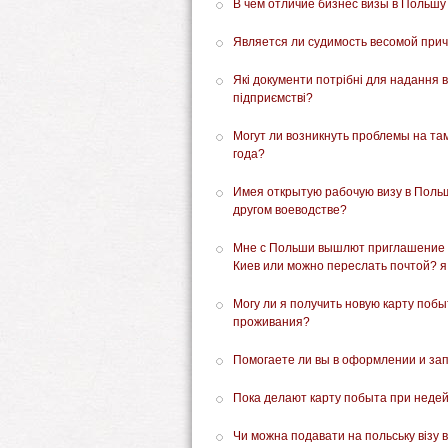
В чём отличие бизнес визы в Польшу
Является ли судимость весомой прич
Які документи потрібні для надання в
підприємстві?
Могут ли возникнуть проблемы на там
года?
Имея открытую рабочую визу в Поль
другом воеводстве?
Мне с Польши вышлют приглашение д
Киев или можно переслать почтой? я 
Могу ли я получить новую карту побы
проживания?
Помогаете ли вы в оформлении и за
Пока делают карту побыта при недей
Чи можна подавати на польську візу в