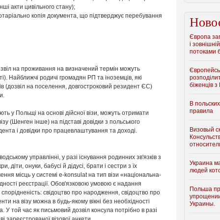
ші акти цивільного стану);
отаріально копія документа, що підтверджує перебування
Ново
Європа зап
і зовнішній
потоками б
дозвіл на проживання на визначений термін можуть
Європейсь
ті). Найближчі родичі громадян РП та іноземців, які
розподіли
біженців з
ів (дозвіл на поселення, довгостроковий резидент ЄС)
и.
В польски
правила
ть у Польщі на основі дійсної візи, можуть отримати
зу (Шенген інше) на підставі довідки з польського
Визовый с
дента і довідки про працевлаштування та доході.
Консульст
относител
дському управлінні, у разі існування родинних зв'язків з
Украина м
, діти, онуки, бабусі й дідусі, брати і сестри з їх
людей кот
чення місць у системі e-konsulat на тип візи «національна-
хідності реєстрації. Обов'язковою умовою є надання
Польша пр
 спорідненість: свідоцтво про народження, свідоцтво про
упрощении
ти на візу можна в будь-якому вікні без необхідності
Украины.
а. У той час як письмовий дозвіл консула потрібно в разі
ві зареєстрованої візової анкети.