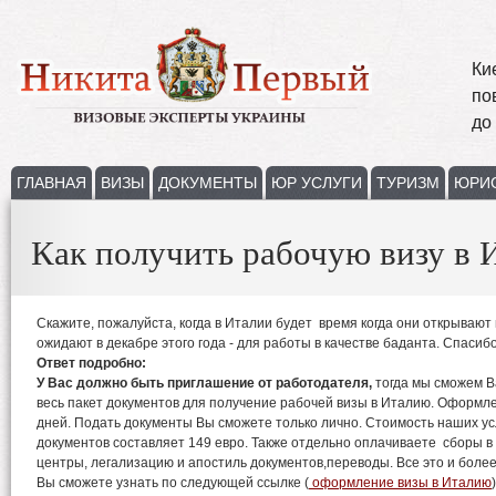
Ки
по
до
ГЛАВНАЯ
ВИЗЫ
ДОКУМЕНТЫ
ЮР УСЛУГИ
ТУРИЗМ
ЮРИ
Как получить рабочую визу в 
Скажите, пожалуйста, когда в Италии будет время когда они открываю
ожидают в декабре этого года - для работы в качестве баданта. Спасиб
Ответ подробно:
У Вас должно быть приглашение от работодателя,
тогда мы сможем В
весь пакет документов для получение рабочей визы в Италию. Оформле
дней. Подать документы Вы сможете только лично. Стоимость наших усл
документов составляет 149 евро. Также отдельно оплачиваете сборы в
центры, легализацию и апостиль документов,переводы. Все это и бо
Вы сможете узнать по следующей ссылке (
оформление визы в Италию