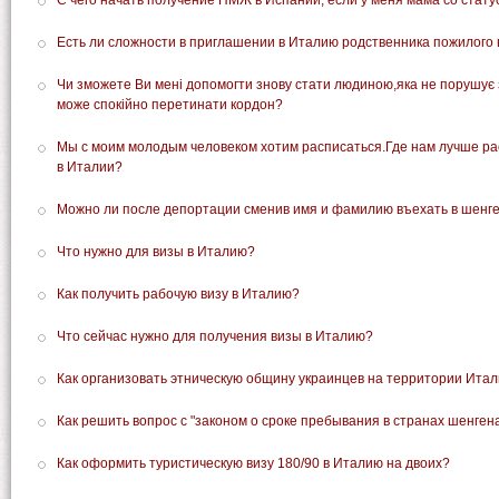
С чего начать получение ПМЖ в Испании, если у меня мама со ста
Есть ли сложности в приглашении в Италию родственника пожилого в
Чи зможете Ви мені допомогти знову стати людиною,яка не порушує з
може спокійно перетинати кордон?
Мы с моим молодым человеком хотим расписаться.Где нам лучше рас
в Италии?
Можно ли после депортации сменив имя и фамилию въехать в шенг
Что нужно для визы в Италию?
Как получить рабочую визу в Италию?
Что сейчас нужно для получения визы в Италию?
Как организовать этническую общину украинцев на территории Ита
Как решить вопрос с "законом о сроке пребывания в странах шенгена
Как оформить туристическую визу 180/90 в Италию на двоих?