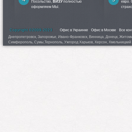
Посольство,
ВИЗУ
полностью
евро.
оформляем МЫ.
страх
Copyright ©2009-2023
Офис в Украинке
Офис в Москве
Все ко
Днепропетровск, Запорожье, Ивано-Франковск, Винница, Донецк, Житомир,
Симферополь, Сумы,Тернополь, Ужгород Харьков, Херсон, Хмельницкий 