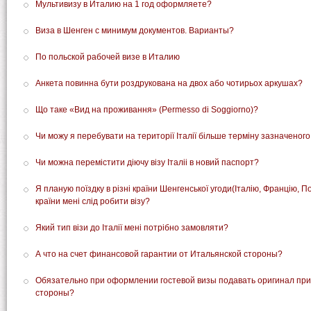
Мультивизу в Италию на 1 год оформляете?
Виза в Шенген с минимум документов. Варианты?
По польской рабочей визе в Италию
Анкета повинна бути роздрукована на двох або чотирьох аркушах?
Що таке «Вид на проживання» (Permesso di Soggiorno)?
Чи можу я перебувати на території Італії більше терміну зазначеного 
Чи можна перемістити діючу візу Італіі в новий паспорт?
Я планую поїздку в різні країни Шенгенської угоди(Італію, Францію, П
країни мені слід робити візу?
Який тип візи до Італії мені потрібно замовляти?
А что на счет финансовой гарантии от Итальянской стороны?
Обязательно при оформлении гостевой визы подавать оригинал при
стороны?