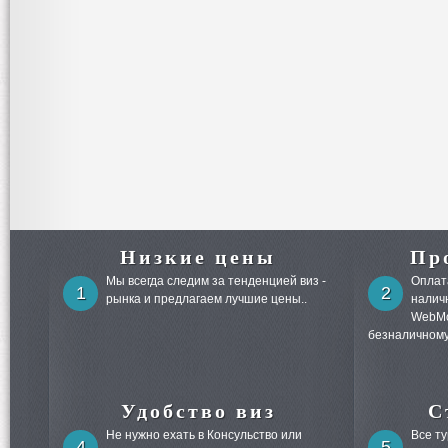
Низкие цены
Пр
Мы всегда следим за тенденцией виз -
Оплата
1
2
рынка и предлагаем лучшие цены..
налич
WebMo
безналичному
Удобство виз
С
Не нужно ехать в Консульство или
Все т
4
5