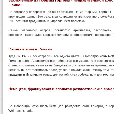
Заключенные из тюрьмы Горгоны - исправительной коло
...вино.
На острове у побережья Тосканы заключенные из тюрьмы Горгоны -
производят ...вино. Это результат сотрудничества известного семейс
700-летними традициями и управлением тюрьмами.
Самый маленький остров Тосканского архипелага, расположе
первоспитывают задержанных в колонии строгого режима, основанного в
Розовые ночи в Рамини
Куда бы Вы ни посмотрели - все одного цвета! В
Розовую ночь
Nott
Романья вдоль Адриатического побережья все украшено в соответств
оттенок розового, начиная от бледноватого и заканчивая ярко-кислот
нескольких лет фестиваль празднуется в начале июля. Между тем, 
праздник в Италии,
не только для гостей из-за рубежа, но и для местн
Немецкая, французская и японская рождественские ярма
Во Флоренции открылась немецкая рождественская ярмарка, в Ге
Weihnachtsmarkt.