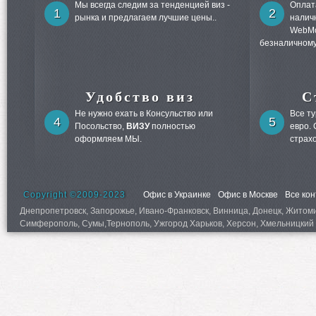
Мы всегда следим за тенденцией виз -
Оплата
1
2
рынка и предлагаем лучшие цены..
налич
WebMo
безналичному
Удобство виз
С
Не нужно ехать в Консульство или
Все т
4
5
Посольство,
ВИЗУ
полностью
евро.
оформляем МЫ.
страх
Copyright ©2009-2023
Офис в Украинке
Офис в Москве
Все ко
Днепропетровск, Запорожье, Ивано-Франковск, Винница, Донецк, Житомир,
Симферополь, Сумы,Тернополь, Ужгород Харьков, Херсон, Хмельницкий 