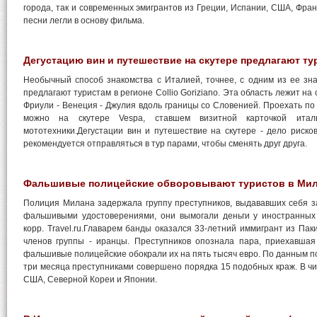
города, так и современных эмигрантов из Греции, Испании, США, Фран
песни легли в основу фильма.
Дегустацию вин и путешествие на скутере предлагают ту
Необычный способ знакомства с Италией, точнее, с одним из ее зна
предлагают туристам в регионе Collio Goriziano. Эта область лежит на
Фриули - Венеция - Джулия вдоль границы со Словенией. Проехать п
можно на скутере Vespa, ставшем визитной карточкой италь
мототехники.Дегустации вин и путешествие на скутере - дело риско
рекомендуется отправляться в тур парами, чтобы сменять друг друга.
Фальшивые полицейские обворовывают туристов в Мил
Полиция Милана задержала группу преступников, выдававших себя з
фальшивыми удостоверениями, они вымогали деньги у иностранных 
корр. Travel.ru.Главарем банды оказался 33-летний иммигрант из Пак
членов группы - иранцы. Преступников опознала пара, приехавшая
фальшивые полицейские обокрали их на пять тысяч евро. По данным по
три месяца преступниками совершено порядка 15 подобных краж. В чис
США, Северной Кореи и Японии.