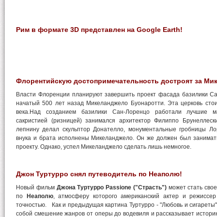
Рим в формате 3D представлен на Google Earth!
Флорентийскую достопримечательность достроят за Ми
Власти Флоренции планируют завершить проект фасада базилики Сан
начатый 500 лет назад Микеланджело Буонаротти. Эта церковь стои
века.Над созданием базилики Сан-Лоренцо работали лучшие ма
сакристией (ризницей) занимался архитектор Филиппо Брунеллес
лепнину делал скульптор Донателло, монументальные гробницы Ло
внука и брата исполнены Микеланджело. Он же должен был занимат
проекту. Однако, успел Микеланджело сделать лишь немногое.
Джон Туртурро снял путеводитель по Неаполю!
Новый фильм
Джона Туртурро Passione ("Страсть")
может стать сво
по
Неаполю
, атмосферу которого американский актер и режиссе
точностью. Как и предыдущая картина Туртурро - "Любовь и сигареты"
собой смешение жанров от оперы до водевиля и рассказывает историю