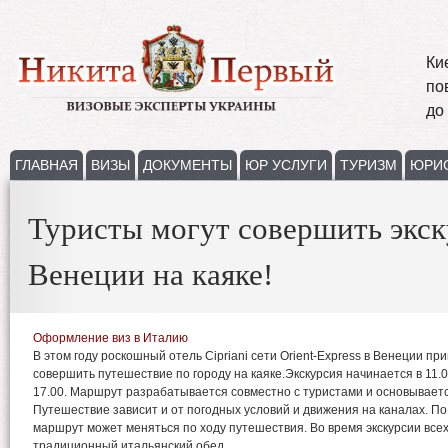
Ки
по
до
ГЛАВНАЯ
ВИЗЫ
ДОКУМЕНТЫ
ЮР УСЛУГИ
ТУРИЗМ
ЮРИ
Туристы могут совершить экс
Венеции на каяке!
Оформление виз в Италию
В этом году роскошный отель Cipriani сети Orient-Express в Венеции пр
совершить путешествие по городу на каяке.Экскурсия начинается в 11.
17.00. Маршрут разрабатывается совместно с туристами и основываетс
Путешествие зависит и от погодных условий и движения на каналах. П
маршрут может меняться по ходу путешествия. Во время экскурсии всех
традиционный итальянский обед.