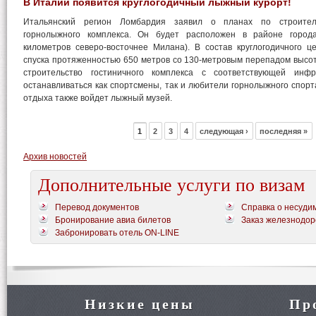
В Италии появится круглогодичный лыжный курорт!
Итальянский регион Ломбардия заявил о планах по строитель
горнолыжного комплекса. Он будет расположен в районе город
километров северо-восточнее Милана). В состав круглогодичного ц
спуска протяженностью 650 метров со 130-метровым перепадом высо
строительство гостиничного комплекса с соответствующей инфра
останавливаться как спортсмены, так и любители горнолыжного спорта
отдыха также войдет лыжный музей.
1
2
3
4
следующая ›
последняя »
Архив новостей
Дополнительные услуги по визам
Перевод документов
Справка о несуди
Бронирование авиа билетов
Заказ железнодор
Забронировать отель ON-LINE
Низкие цены
Пр