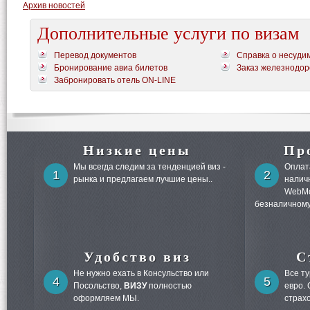
Архив новостей
Дополнительные услуги по визам
Перевод документов
Справка о несуди
Бронирование авиа билетов
Заказ железнодор
Забронировать отель ON-LINE
Низкие цены
Пр
Мы всегда следим за тенденцией виз -
Оплата
1
2
рынка и предлагаем лучшие цены..
налич
WebMo
безналичному
Удобство виз
С
Не нужно ехать в Консульство или
Все т
4
5
Посольство,
ВИЗУ
полностью
евро.
оформляем МЫ.
страх