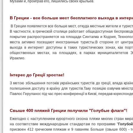
Музами и, проиграв его, лишились своих крыльев.
В Греции - все больше мест бесплатного выхода в интерн
В Греции появляется все больше мест, откуда местные жители и турист
В частности, в греческой столице работает общедоступная беспроводна
покрытие распространяется на площади Синтагма и Кодзия, Технополи
места активно посещают иностранные туристы.В стороне от центр
выхода в интернет доступны в таких туристических зонах, как пор
общественных местах, на площадях, в парках муниципалитетов Э
Ираклио.
Інтерес до Греції зростає!
З метою збільшення потоків українських туристів до греції, влада краї
полегшення доступу в країну для туристів.Таку позицію озвучив міністр
Павлос Геруланос під час прес-конференції в Києві, передав кореспонд
Свыше 400 пляжей Греции получили "Голубые флаги"!
Ежегодно с наступлением курортного сезона пляжи многих стран ми
на соответствие международным стандартам по программе "
Голубой
присвоен 412 греческим пляжам и 9 гаваням. Больше (свыше 600) - т