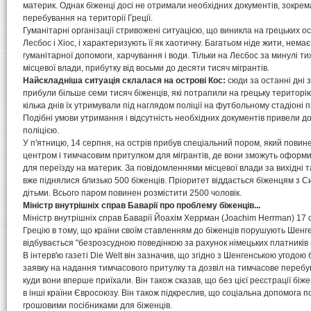
материк. Однак біженці досі не отримали необхідних документів, зокрем
перебування на території Греції.
Гуманітарні організації стривожені ситуацією, що виникла на грецьких о
Лесбос і Хіос, і характеризують її як хаотичну. Багатьом ніде жити, немає
гуманітарної допомоги, харчування і води. Тільки на Лесбос за минулі т
місцевої влади, прибутку від восьми до десяти тисяч мігрантів.
Найскладніша ситуація склалася на острові Кос:
сюди за останні дні
прибули більше семи тисяч біженців, які потрапили на грецьку територі
кілька днів їх утримували під наглядом поліції на футбольному стадіоні 
Подібні умови утримання і відсутність необхідних документів привели до 
поліцією.
У п'ятницю, 14 серпня, на острів прибув спеціальний пором, який повин
центром і тимчасовим притулком для мігрантів, де вони зможуть оформи
для переїзду на материк. За повідомленнями місцевої влади за вихідні т
вже піднялися близько 500 біженців. Пріоритет віддається біженцям з Сирі
дітьми. Всього паром повинен розмістити 2500 чоловік.
Міністр внутрішніх справ Баварії про проблему біженців...
Міністр внутрішніх справ Баварії Йоахім Херрман (Joachim Herrman) 17 с
Грецію в тому, що країни своїм ставленням до біженців порушують Шенге
відбувається "безрозсудною поведінкою за рахунок німецьких платників 
В інтерв'ю газеті Die Welt він зазначив, що згідно з Шенгенською угодою
заявку на надання тимчасового притулку та дозвіл на тимчасове перебува
куди вони вперше приїхали. Він також сказав, що без цієї реєстрації бі
в інші країни Євросоюзу. Він також підкреслив, що соціальна допомога
грошовими посібниками для біженців.