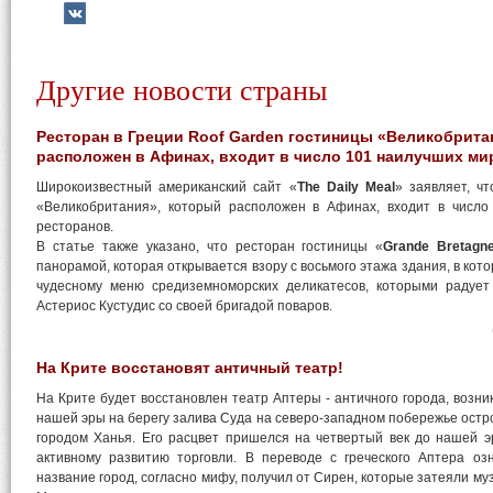
Другие новости страны
Ресторан в Греции Roof Garden гостиницы «Великобрита
расположен в Афинах, входит в число 101 наилучших ми
Широкоизвестный американский сайт «
The Daily Meal
» заявляет, ч
«Великобритания», который расположен в Афинах, входит в числ
ресторанов.
В статье также указано, что ресторан гостиницы «
Grande Bretagn
панорамой, которая открывается взору с восьмого этажа здания, в кото
чудесному меню средиземноморских деликатесов, которыми радуе
Астериос Кустудис со своей бригадой поваров.
На Крите восстановят античный театр!
На Крите будет восстановлен театр Аптеры - античного города, возник
нашей эры на берегу залива Суда на северо-западном побережье остр
городом Ханья. Его расцвет пришелся на четвертый век до нашей э
активному развитию торговли. В переводе с греческого Аптера озн
название город, согласно мифу, получил от Сирен, которые затеяли м