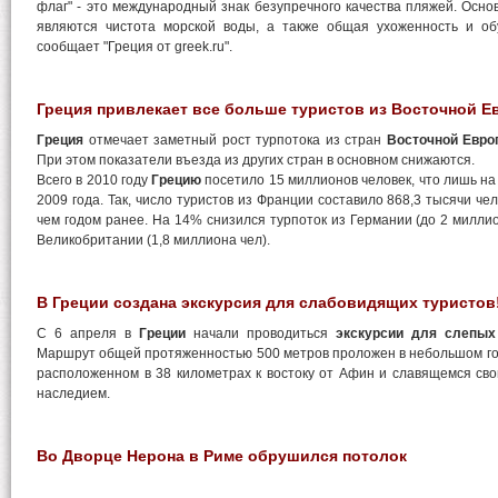
флаг" - это международный знак безупречного качества пляжей. Осн
являются чистота морской воды, а также общая ухоженность и об
сообщает "Греция от greek.ru".
Греция привлекает все больше туристов из Восточной Е
Греция
отмечает заметный рост турпотока из стран
Восточной Евро
При этом показатели въезда из других стран в основном снижаются.
Всего в 2010 году
Грецию
посетило 15 миллионов человек, что лишь на
2009 года. Так, число туристов из Франции составило 868,3 тысячи че
чем годом ранее. На 14% снизился турпоток из Германии (до 2 миллио
Великобритании (1,8 миллиона чел).
В Греции создана экскурсия для слабовидящих туристов
С 6 апреля в
Греции
начали проводиться
экскурсии для слепых
Маршрут общей протяженностью 500 метров проложен в небольшом го
расположенном в 38 километрах к востоку от Афин и славящемся св
наследием.
Во Дворце Нерона в Риме обрушился потолок