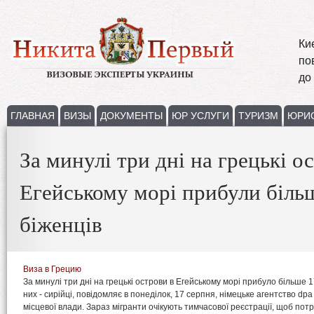
Ки
по
до
ГЛАВНАЯ
ВИЗЫ
ДОКУМЕНТЫ
ЮР УСЛУГИ
ТУРИЗМ
ЮРИ
За минулі три дні на грецькі о
Егейському морі прибули біль
біженців
Виза в Грецию
За минулі три дні на грецькі острови в Егейському морі прибуло більше 1
них - сирійці, повідомляє в понеділок, 17 серпня, німецьке агентство dp
місцевої влади. Зараз мігранти очікують тимчасової реєстрації, щоб по