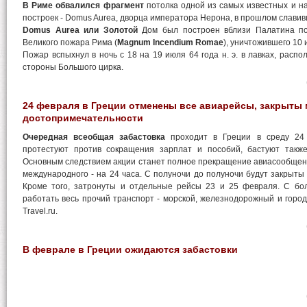
В Риме обвалился фрагмент
потолка одной из самых известных и н
построек - Domus Aurea, дворца императора Нерона, в прошлом славив
Domus Aurea или Золотой
Дом был построен вблизи Палатина п
Великого пожара Рима (
Magnum Incendium Romae
), уничтожившего 10 
Пожар вспыхнул в ночь с 18 на 19 июля 64 года н. э. в лавках, расп
стороны Большого цирка.
24 февраля в Греции отменены все авиарейсы, закрыты 
достопримечательности
Очередная всеобщая забастовка
проходит в Греции в среду 24
протестуют против сокращения зарплат и пособий, бастуют такж
Основным следствием акции станет полное прекращение авиасообщения 
международного - на 24 часа. С полуночи до полуночи будут закрыты 
Кроме того, затронуты и отдельные рейсы 23 и 25 февраля. С б
работать весь прочий транспорт - морской, железнодорожный и городс
Travel.ru.
В феврале в Греции ожидаются забастовки