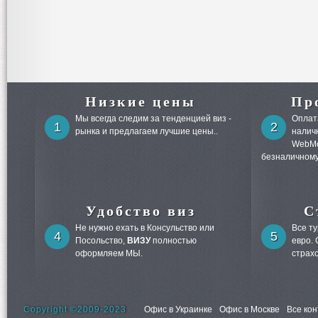
Низкие цены
Пр
Мы всегда следим за тенденцией виз -
Оплата
1
2
рынка и предлагаем лучшие цены..
налич
WebMo
безналичному
Удобство виз
С
Не нужно ехать в Консульство или
Все т
4
5
Посольство,
ВИЗУ
полностью
евро.
оформляем МЫ.
страх
Copyright ©2009-2023
Офис в Украинке
Офис в Москве
Все ко