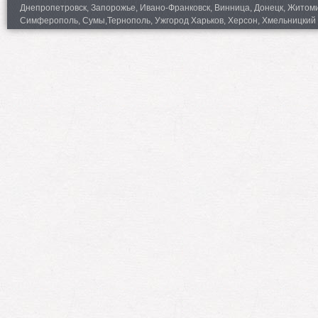
Днепропетровск, Запорожье, Ивано-Франковск, Винница, Донецк, Житомир,
Симферополь, Сумы,Тернополь, Ужгород Харьков, Херсон, Хмельницкий 