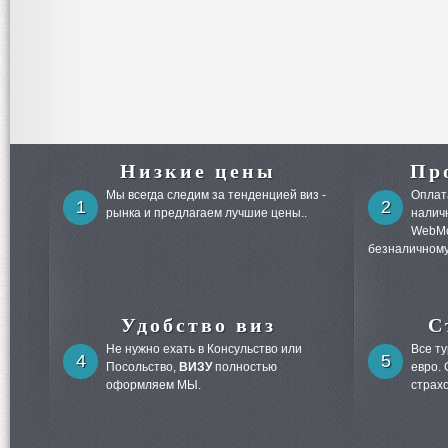
Низкие цены
Пр
Мы всегда следим за тенденцией виз -
Оплата
1
2
рынка и предлагаем лучшие цены..
налич
WebMo
безналичному
Удобство виз
С
Не нужно ехать в Консульство или
Все т
4
5
Посольство,
ВИЗУ
полностью
евро.
оформляем МЫ.
страх