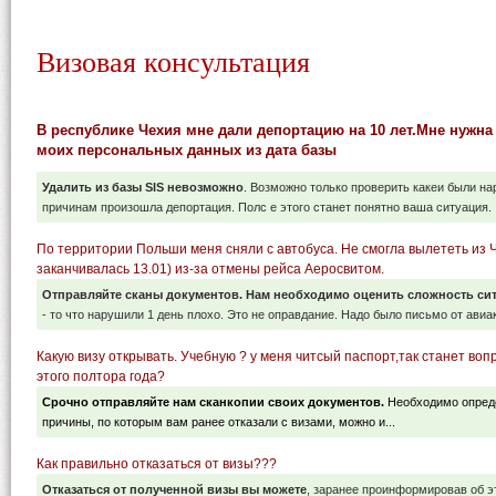
Визовая консультация
В республике Чехия мне дали депортацию на 10 лет.Мне нужн
моих персональных данных из дата базы
Удалить из базы SIS невозможно
. Возможно только проверить какеи были на
причинам произошла депортация. Полс е этого станет понятно ваша ситуация.
По территории Польши меня сняли с автобуса. Не смогла вылететь из Ч
заканчивалась 13.01) из-за отмены рейса Аеросвитом.
Отправляйте сканы документов. Нам необходимо оценить сложность си
- то что нарушили 1 день плохо. Это не оправдание. Надо было письмо от авиа
Какую визу открывать. Учебную ? у меня читсый паспорт,так станет вопр
этого полтора года?
Срочно отправляйте нам сканкопии своих документов.
Необходимо опреде
причины, по которым вам ранее отказали с визами, можно и...
Как правильно отказаться от визы???
Отказаться от полученной визы вы можете
, заранее проинформировав об э