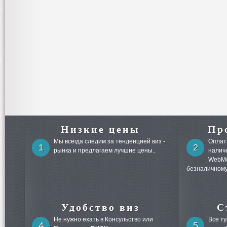
Низкие цены
Пр
Мы всегда следим за тенденцией виз -
Оплата
1
2
рынка и предлагаем лучшие цены..
налич
WebMo
безналичному
Удобство виз
С
Не нужно ехать в Консульство или
Все т
4
5