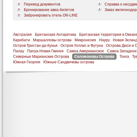
Перевод документов
Справка о несуди
Бронирование авиа билетов
Заказ железнодор
Забронировать отель ON-LINE
Австралия
Британская Антарктика
Британская территория в Океан
Карибати
Маршалловы острова
Микронезия
Науру
Новая Зелан
Остров Тристан-да-Кунья
Остров Уоллис и Футуна
Острова Дюси и 
Палау
Папуа-Новая Гвинея
Самоа Американское
Самоа Западное
Северные Марианские Острова
Соломоновы Острова
Тонга
Ту
Южная Георгия
Южные Сандвичевы острова