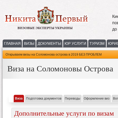
Ки
по
до
ГЛАВНАЯ
ВИЗЫ
ДОКУМЕНТЫ
ЮР УСЛУГИ
ТУРИЗМ
ЮРИ
Открываем визы на Соломонова острова в 2019 БЕЗ ПРОБЛЕМ
Виза на Соломоновы Острова
Виза
Подготовка документов
Переводы
Оформление виз
Во
Дополнительные услуги по визам