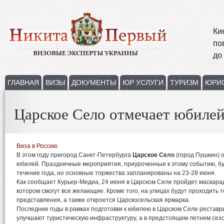
Ки
по
до
ГЛАВНАЯ
ВИЗЫ
ДОКУМЕНТЫ
ЮР УСЛУГИ
ТУРИЗМ
ЮРИ
Царское Село отмечает юбиле
Виза в Россию
В этом году пригород Санкт-Петербурга
Царское Село
(город Пушкин) 
юбилей. Праздничные мероприятия, приуроченные к этому событию, бу
течение года, но основные торжества запланированы на 23-28 июня.
Как сообщает Курьер-Медиа, 24 июня в Царском Селе пройдет маскарад
котором смогут все желающие. Кроме того, на улицах будут проходить
представления, а также откроется Царскосельская ярмарка.
Последние годы в рамках подготовки к юбилею в Царском Селе реставр
улучшают туристическую инфраструктуру, а в предстоящем летнем сез