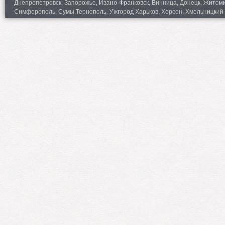
Днепропетровск, Запорожье, Ивано-Франковск, Винница, Донецк, Житомир,
Симферополь, Сумы,Тернополь, Ужгород Харьков, Херсон, Хмельницкий 