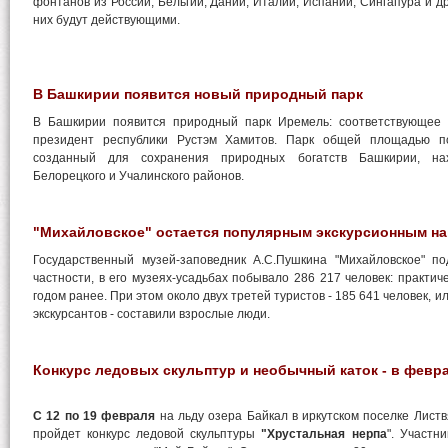
фонтанов из России, Бельгии, Дании, Италии, Испании, Сингапура и д
них будут действующими.
В Башкирии появится новый природный парк
В Башкирии появится природный парк Иремель: соответствующее 
президент республики Рустэм Хамитов. Парк общей площадью по
созданный для сохранения природных богатств Башкирии, на
Белорецкого и Учалинского районов.
"Михайловское" остается популярным экскурсионным н
Государственный музей-заповедник А.С.Пушкина "Михайловское" по
частности, в его музеях-усадьбах побывало 286 217 человек: практиче
годом ранее. При этом около двух третей туристов - 185 641 человек, и
экскурсантов - составили взрослые люди.
Конкурс ледовых скульптур и необычный каток - в февр
С 12 по 19 февраля
на льду озера Байкал в иркутском поселке Листв
пройдет конкурс ледовой скульптуры
"Хрустальная нерпа
". Участн