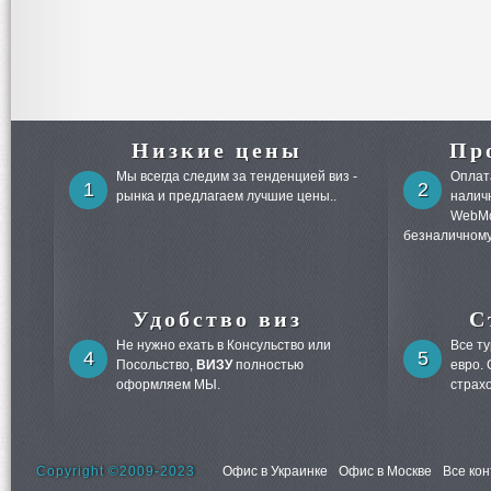
Низкие цены
Пр
Мы всегда следим за тенденцией виз -
Оплата
1
2
рынка и предлагаем лучшие цены..
налич
WebMo
безналичному
Удобство виз
С
Не нужно ехать в Консульство или
Все т
4
5
Посольство,
ВИЗУ
полностью
евро.
оформляем МЫ.
страх
Copyright ©2009-2023
Офис в Украинке
Офис в Москве
Все ко