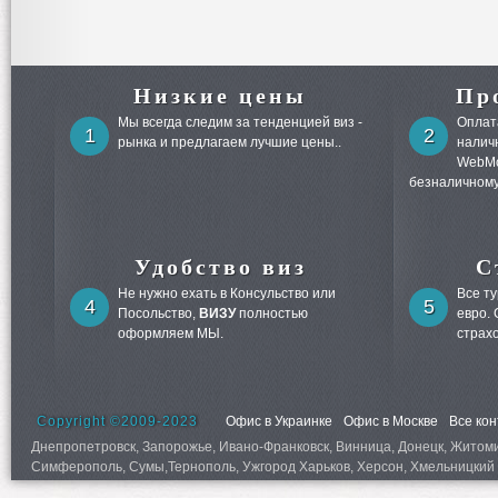
Низкие цены
Пр
Мы всегда следим за тенденцией виз -
Оплата
1
2
рынка и предлагаем лучшие цены..
налич
WebMo
безналичному
Удобство виз
С
Не нужно ехать в Консульство или
Все т
4
5
Посольство,
ВИЗУ
полностью
евро.
оформляем МЫ.
страх
Copyright ©2009-2023
Офис в Украинке
Офис в Москве
Все ко
Днепропетровск, Запорожье, Ивано-Франковск, Винница, Донецк, Житомир,
Симферополь, Сумы,Тернополь, Ужгород Харьков, Херсон, Хмельницкий 