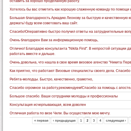
оставить за хорошо проделанную работу.
Хотелось бы вас отметить как хорошую слаженную команду по помощи 
Большая благодарность Аркадию Леонову за быструю и качественную ко
держать! буду всем советовать ваш сайт.
Спасибо!Операвтивно быстро получил ответы на затруднительные воп
Очень благодарен Вам за информационную помощь,
Отлично! Благодарю консультанта "Nikita First". В непростой ситуации 
работать вместе и дальше.
Очень довольна, что нашла в свое время визовое агенство "Никита Первы
Как приятно, что работают Визовые специалисты своего дела. Спасибо 
Ребята-молодцы. Быстро, качественно, грамотно,
Спасибо огромное за работу,рекомендуем!Спасибо за помощь с апосте
Большое спасибо. Ваши сотрудники молодцы и профессионалы
Консультация исчерпывающая, всем доволен
Отличная работа по визе Чили. Вы осуществили мою мечту.
« первая
‹ предыдущая
1
2
3
4
следующая ›