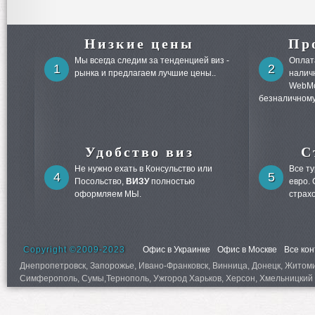
Низкие цены
Пр
Мы всегда следим за тенденцией виз -
Оплата
1
2
рынка и предлагаем лучшие цены..
налич
WebMo
безналичному
Удобство виз
С
Не нужно ехать в Консульство или
Все т
4
5
Посольство,
ВИЗУ
полностью
евро.
оформляем МЫ.
страх
Copyright ©2009-2023
Офис в Украинке
Офис в Москве
Все ко
Днепропетровск, Запорожье, Ивано-Франковск, Винница, Донецк, Житомир,
Симферополь, Сумы,Тернополь, Ужгород Харьков, Херсон, Хмельницкий 