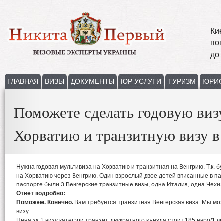
Ки
по
до
ГЛАВНАЯ
ВИЗЫ
ДОКУМЕНТЫ
ЮР УСЛУГИ
ТУРИЗМ
ЮРИ
Поможете сделать годовую виз
Хорватию и транзитную визу 
Нужна годовая мультивиза на Хорватию и транзитная на Венгрию. Т.к. б
на Хорватию через Венгрию. Один взрослый двое детей вписанные в пас
паспорте были 3 Венгерские транзитные визы, одна Италия, одна Чехи
Ответ подробно:
Поможем. Конечно.
Вам требуется транзитная Венгерская виза. Мы мо
визу.
Цена за 1 визу категори транзит, двукратного въезда стоит 185 евро/1 