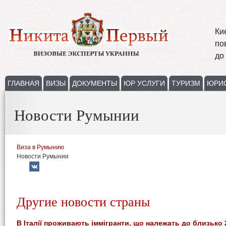
Ки
по
до
ГЛАВНАЯ
ВИЗЫ
ДОКУМЕНТЫ
ЮР УСЛУГИ
ТУРИЗМ
ЮРИ
Новости Румынии
Виза в Румынию
Новости Румынии
Другие новости страны
В Італії проживають іммігранти, що належать до близько 