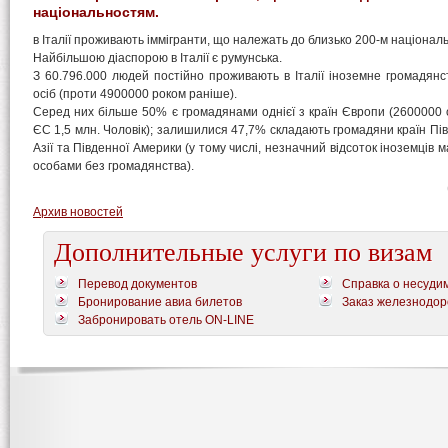
національностям.
в Італії проживають іммігранти, що належать до близько 200-м націонал
Найбільшою діаспорою в Італії є румунська.
З 60.796.000 людей постійно проживають в Італії іноземне громадян
осіб (проти 4900000 роком раніше).
Серед них більше 50% є громадянами однієї з країн Європи (2600000 о
ЄС 1,5 млн. Чоловік); залишилися 47,7% складають громадяни країн Півн
Азії та Південної Америки (у тому числі, незначний відсоток іноземців м
особами без громадянства).
Архив новостей
Дополнительные услуги по визам
Перевод документов
Справка о несуди
Бронирование авиа билетов
Заказ железнодор
Забронировать отель ON-LINE