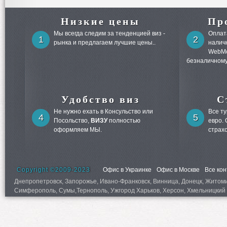
Низкие цены
Пр
Мы всегда следим за тенденцией виз -
Оплата
1
2
рынка и предлагаем лучшие цены..
налич
WebMo
безналичному
Удобство виз
С
Не нужно ехать в Консульство или
Все т
4
5
Посольство,
ВИЗУ
полностью
евро.
оформляем МЫ.
страх
Copyright ©2009-2023
Офис в Украинке
Офис в Москве
Все ко
Днепропетровск, Запорожье, Ивано-Франковск, Винница, Донецк, Житомир,
Симферополь, Сумы,Тернополь, Ужгород Харьков, Херсон, Хмельницкий 