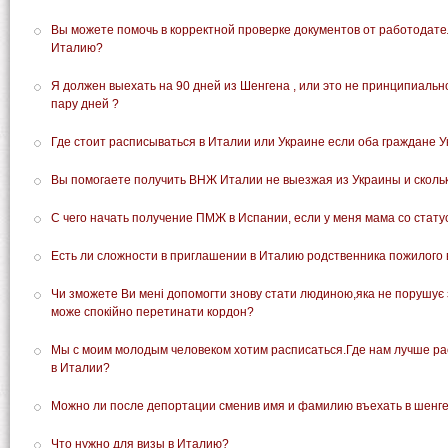
Вы можете помочь в корректной проверке документов от работодате
Италию?
Я должен выехать на 90 дней из Шенгена , или это не принципиальн
пару дней ?
Где стоит расписываться в Италии или Украине если оба граждане 
Вы помогаете получить ВНЖ Италии не выезжая из Украины и скольк
С чего начать получение ПМЖ в Испании, если у меня мама со ста
Есть ли сложности в приглашении в Италию родственника пожилого в
Чи зможете Ви мені допомогти знову стати людиною,яка не порушує з
може спокійно перетинати кордон?
Мы с моим молодым человеком хотим расписаться.Где нам лучше рас
в Италии?
Можно ли после депортации сменив имя и фамилию въехать в шенг
Что нужно для визы в Италию?