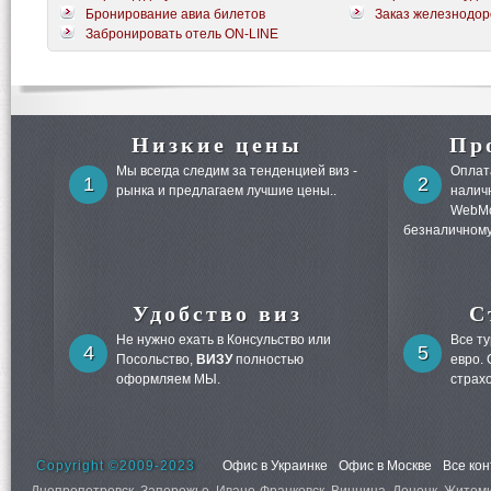
Бронирование авиа билетов
Заказ железнодор
Забронировать отель ON-LINE
Низкие цены
Пр
Мы всегда следим за тенденцией виз -
Оплата
1
2
рынка и предлагаем лучшие цены..
налич
WebMo
безналичному
Удобство виз
С
Не нужно ехать в Консульство или
Все т
4
5
Посольство,
ВИЗУ
полностью
евро.
оформляем МЫ.
страх
Copyright ©2009-2023
Офис в Украинке
Офис в Москве
Все ко
Днепропетровск, Запорожье, Ивано-Франковск, Винница, Донецк, Житомир,