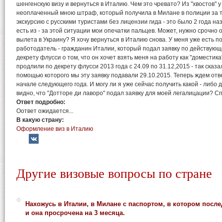
шенгенскую визу и вернуться в Италию. Чем это чревато? Из "хвостов" у
неоплаченный мною штраф, который получила в Милане в полиции за т
экскурсию с русскими туристами без лицензии гида - это было 2 года н
есть из - за этой ситуации мои опечатки пальцев. Может, нужно срочно
вылета в Украину? Я хочу вернуться в Италию снова. У меня уже есть 
работодатель - гражданин Италии, который подал заявку по действующе
декрету флусси о том, что он хочет взять меня на работу как "доместик
продлили по декрету флусси 2013 года с 24.09 по 31.12,2015 - так сказ
помощью которого мы эту заявку подавали 29.10.2015. Теперь ждем отв
начале следующего года. И могу ли я уже сейчас получить какой - либо д
видно, что "Дотторе ди лаворо" подал заявку для моей легалицации? Сп
Ответ подробно:
Оответ ожидается...
В какую страну:
Оформление виз в Италию
Другие визовые вопросы по стране
Нахожусь в Италии, в Милане с паспортом, в котором послед
и она просрочена на 3 месяца.