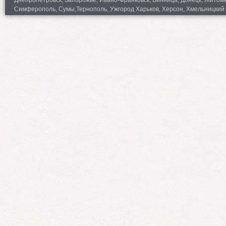
Симферополь, Сумы,Тернополь, Ужгород Харьков, Херсон, Хмельницкий 