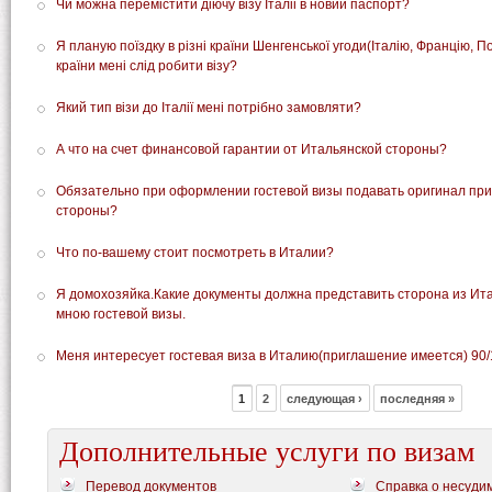
Чи можна перемістити діючу візу Італіі в новий паспорт?
Я планую поїздку в різні країни Шенгенської угоди(Італію, Францію, П
країни мені слід робити візу?
Який тип візи до Італії мені потрібно замовляти?
А что на счет финансовой гарантии от Итальянской стороны?
Обязательно при оформлении гостевой визы подавать оригинал при
стороны?
Что по-вашему стоит посмотреть в Италии?
Я домохозяйка.Какие документы должна представить сторона из И
мною гостевой визы.
Меня интересует гостевая виза в Италию(приглашение имеется) 90
1
2
следующая ›
последняя »
Дополнительные услуги по визам
Перевод документов
Справка о несуди