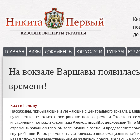
Ки
по
до
ГЛАВНАЯ
ВИЗЫ
ДОКУМЕНТЫ
ЮР УСЛУГИ
ТУРИЗМ
ЮРИ
На вокзале Варшавы появилас
времени!
Виза в Польшу
Пассажиры, прибывающие и уезжающие с Центрального вокзала
Варш
путешествие не только в пространстве, но и во времени. Это стало во
инсталляции польской художницы
Александры Васильковской
Time M
отремонтированном главном зале. Машина времени представляет соб
внутри башни. В нем размещены исторические информационные таблич
назад служили путешественникам на железной дороге. Желающие могу