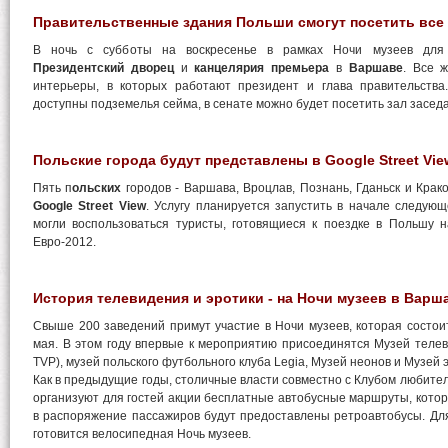
Правительственные здания Польши смогут посетить все
В ночь с субботы на воскресенье в рамках Ночи музеев для 
Президентский дворец
и
канцелярия премьера
в
Варшаве
. Все 
интерьеры, в которых работают президент и глава правительства
доступны подземелья сейма, в сенате можно будет посетить зал засед
Польские города будут представлены в Google Street Vie
Пять п
ольских
городов - Варшава, Вроцлав, Познань, Гданьск и Крак
Google Street View
. Услугу планируется запустить в начале следующ
могли воспользоваться туристы, готовящиеся к поездке в Польшу 
Евро-2012.
История телевидения и эротики - на Ночи музеев в Варш
Свыше 200 заведений примут участие в Ночи музеев, которая состои
мая. В этом году впервые к мероприятию присоединятся Музей тел
TVP), музей польского футбольного клуба Legia, Музей неонов и Музей 
Как в предыдущие годы, столичные власти совместно с Клубом любител
организуют для гостей акции бесплатные автобусные маршруты, котор
в распоряжение пассажиров будут предоставлены ретроавтобусы. Дл
готовится велосипедная Ночь музеев.