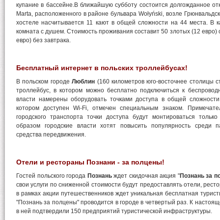
купание в бассейне.В ближайшую субботу состоится долгожданное от
Marta, расположенного в районе бульвара Wołyński, возле Грюнвальдско
хостеле насчитывается 11 кают в общей сложности на 44 места. В 
комната с душем. Стоимость проживания составит 50 злотых (12 евро) с
евро) без завтрака.
Бесплатный интернет в польских троллейбусах!
В польском городе
Люблин
(160 километров юго-восточнее столицы с
троллейбус, в котором можно бесплатно подключиться к беспровод
власти намерены оборудовать точками доступа в общей сложности
котором доступен Wi-Fi, отмечен специальным знаком. Примечате
городского транспорта точки доступа будут монтироваться только
образом городские власти хотят повысить популярность среди п
средства передвижения.
Отели и рестораны Познани - за полцены!
Гостей польского города
Познань
ждет скидочная акция "
Познань за п
свои услуги по сниженной стоимости будут предоставлять отели, ресто
в рамках акции путешественников ждет уникальная бесплатная турист
"Познань за полцены" проводится в городе в четвертый раз. К настоя
в ней подтвердили 150 предприятий туристической инфраструктуры.