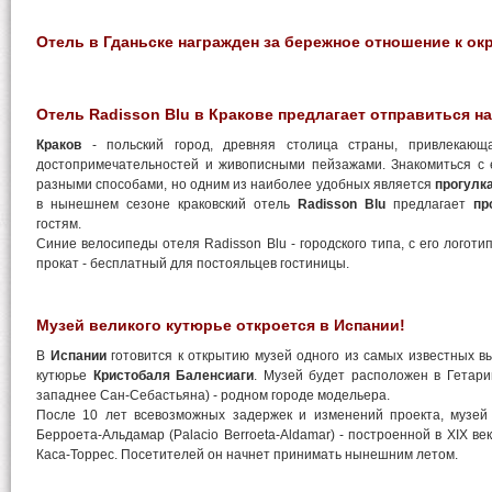
Отель в Гданьске награжден за бережное отношение к о
Отель Radisson Blu в Кракове предлагает отправиться н
Краков
- польский город, древняя столица страны, привлекающ
достопримечательностей и живописными пейзажами. Знакомиться с 
разными способами, но одним из наиболее удобных является
прогулк
в нынешнем сезоне краковский отель
Radisson Blu
предлагает
пр
гостям.
Синие велосипеды отеля Radisson Blu - городского типа, с его логоти
прокат - бесплатный для постояльцев гостиницы.
Музей великого кутюрье откроется в Испании!
В
Испании
готовится к открытию музей одного из самых известных 
кутюрье
Кристобаля Баленсиаги
. Музей будет расположен в Гетарии
западнее Сан-Себастьяна) - родном городе модельера.
После 10 лет всевозможных задержек и изменений проекта, музе
Берроета-Альдамар (Palacio Berroeta-Aldamar) - построенной в XIX в
Каса-Торрес. Посетителей он начнет принимать нынешним летом.