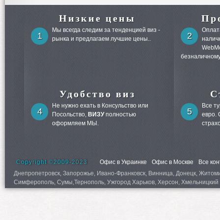
Низкие цены
Пр
Мы всегда следим за тенденцией виз -
Оплата
1
2
рынка и предлагаем лучшие цены..
налич
WebMo
безналичному
Удобство виз
С
Не нужно ехать в Консульство или
Все т
4
5
Посольство,
ВИЗУ
полностью
евро.
оформляем МЫ.
страх
Copyright ©2009-2023
Офис в Украинке
Офис в Москве
Все ко
Днепропетровск, Запорожье, Ивано-Франковск, Винница, Донецк, Житомир,
Симферополь, Сумы,Тернополь, Ужгород Харьков, Херсон, Хмельницкий 