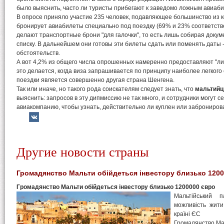
было выяснить, часто ли туристы прибегают к заведомо ложным авиаб
В опросе приняло участие 235 человек, подавляющее большинство из 
бронирует авиабилеты специально под поездку (69% и 23% соответств
делают транспортные брони "для галочки", то есть лишь собирая доку
списку. В дальнейшем они готовы эти билеты сдать или поменять даты -
обстоятельств.
А вот 4,2% из общего числа опрошенных намеренно предоставляют "ли
это делается, когда виза запрашивается по принципу наиболее легкого
поездки является совершенно другая страна Шенгена.
Так или иначе, но такого рода соискателям следует знать, что
мальтий
выяснить: запросов в эту дипмиссию не так много, и сотрудники могут с
авиакомпанию, чтобы узнать, действительно ли куплен или заброниро
Другие новости страны
Громадянство Мальти обійдеться інвестору близько 120
Громадянство Мальти обійдеться інвестору близько 1200000 євро
Мальтійський п
можливість жити
країні ЄС
Громадянство Мал