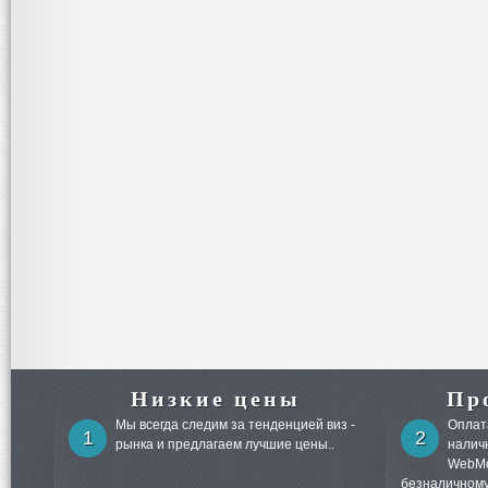
Низкие цены
Пр
Мы всегда следим за тенденцией виз -
Оплата
1
2
рынка и предлагаем лучшие цены..
налич
WebMo
безналичному