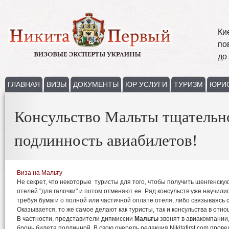
Ки
по
до
ГЛАВНАЯ
ВИЗЫ
ДОКУМЕНТЫ
ЮР УСЛУГИ
ТУРИЗМ
ЮРИ
Консульство Мальты тщательн
подлинность авиабилетов!
Виза на Мальту
Не секрет, что некоторые туристы для того, чтобы получить шенгенскую
отелей "для галочки" и потом отменяют ее. Ряд консульств уже научилис
требуя бумаги о полной или частичной оплате отеля, либо связываясь 
Оказывается, то же самое делают как туристы, так и консульства в отн
В частности, представители дипмиссии
Мальты
звонят в авиакомпании,
бронь билета подлинной. В свою очередь редакция Nikitafirst.com прове