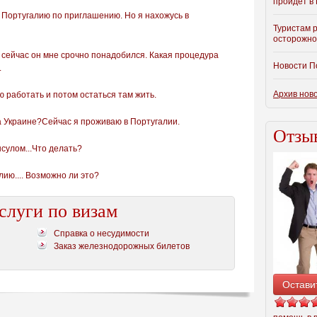
пройдет в 
 Португалию по приглашению. Но я нахожусь в
Туристам 
осторожно
а сейчас он мне срочно понадобился. Какая процедура
Новости П
.
Архив нов
 работать и потом остаться там жить.
на Украине?Сейчас я проживаю в Португалии.
Отзыв
нсулом...Что делать?
лию.... Возможно ли это?
слуги по визам
Справка о несудимости
Заказ железнодорожных билетов
Остави