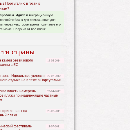
ь в Португалию в гости к
икам?
проблем. Идите в миграционную
аполняйте бланк для приглашения для
, через некоторое время получаете его
е маме. Получив от вас бланк...
сти страны
 камни безвизового
16-05-2014
раины с ЕС
лгарве: Идеальные условия
27-07-2012
ного отдыха на пляже в Португалии!
ские власти намерены
25-04-2012
все пляжи принадлежащие частным
ам
я приглашает на
20-07-2011
нный пляж!
ический фестиваль
11-07-2011