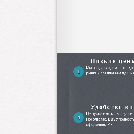
Низкие цен
Мы всегда следим за тенден
1
рынка и предлагаем лучшие
Удобство ви
Не нужно ехать в Консульст
4
Посольство,
ВИЗУ
полност
оформляем МЫ.