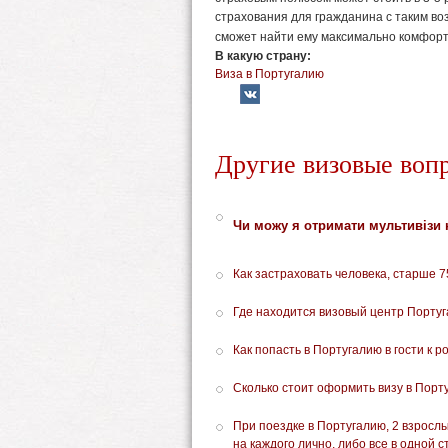
страхования для гражданина с таким в
сможет найти ему максимально комфорт
В какую страну:
Виза в Португалию
Другие визовые воп
Чи можу я отримати мультивізи н
Как застраховать человека, старше 7
Где находится визовый центр Порту
Как попасть в Португалию в гости к 
Сколько стоит оформить визу в Пор
При поездке в Португалию, 2 взрослы
на каждого лично, либо все в одной 