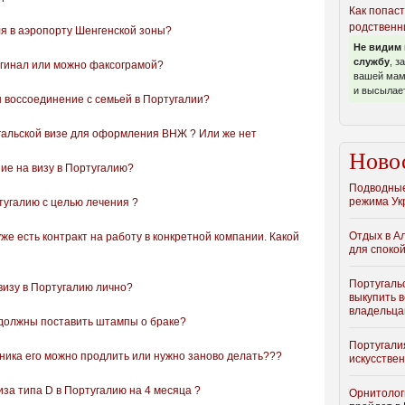
Как попаст
родственн
я в аэропорту Шенгенской зоны?
Не видим 
службу
, з
гинал или можно факсограмой?
вашей мамы
и высылает
 воссоединение с семьей в Португалии?
гальской визе для оформления ВНЖ ? Или же нет
Ново
ние на визу в Португалию?
Подводные
режима Ук
ртугалию с целью лечения ?
Отдых в А
же есть контракт на работу в конкретной компании. Какой
для спокой
Португаль
визу в Португалию лично?
выкупить 
владельц
 должны поставить штампы о браке?
Португали
аника его можно продлить или нужно заново делать???
искусстве
виза типа D в Португалию на 4 месяца ?
Орнитолог