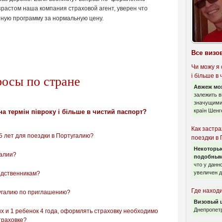
озрастом наша компания
страховой
агент, уверен что
ную программу за нормальную цену.
Все визо
Чи можу я 
і більше в
росы по стране
Авжеж мо
залежить в
значущими 
країн Шенг
а термін півроку і більше в чистий паспорт?
Как застра
5 лет для поездки в Португалию?
поездки в
Некоторы
галии?
подобным
что у данн
увеличен д
родственникам?
Где наход
тугалию по приглашению?
Визовый 
Днепропет
х и 1 ребенок 4 года, оформлять страховку необходимо
страховке?