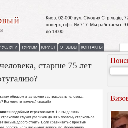
Киев, 02-000 вул. Січових Стрільців, 77
поверх, офіс № 717 Мы работаем с 9:
до 18:00
 УСЛУГИ
ТУРИЗМ
ЮРИСТ
ОТЗЫВЫ
КОНТАКТЫ
Поис
человека, старше 75 лет
ртугалию?
Визов
каким образом и где можно застраховать человека,
ию? Вы можете помочь? спасибо
маются подобным страхованием
. Но вы должны
к страхового случая увеличен до 90% поэтому старховыое
ет весьма дорого стоить. Если сравнивать с простым
 раз дороже. Если возникнут вопрсы по формлению