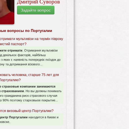
Дмитрий Суворов
Задайте вопрос
вые вопросы по Португалии
отримати мультивізи на термін півроку
 чистий паспорт?
жете отримати
. Отримання мультивізи
ід декількох факторів, найбільш
з яких є наявність попередніх поїздок до
ену та дотримання візового...
ховать человека, старше 75 лет для
 Португалию?
е страховые компании занимаются
 страхованием
. Но вы должны понимать
ого гражданина риск страхового случая
о 90% поэтому старховыое покрытие...
ится визовый центр Португалии?
центр Португалии
находится в Киеве и
ровске.