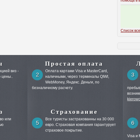
помощь в 
Список все
ы
Простая оплата
цией виз -
Оплата картами Visa и MasterCard,
2
3
 цены..
наличными, через терминалы QIWI,
WebMoney, Яндекс. Деньги, по
безналичному расчету.
пребыв
возник
kierow
з
Страхование
во или
Все туристы застрахованны на 30 000
5
6
ью
евро. Страховая компания гарантурует
страховое покрытие.
Visa и