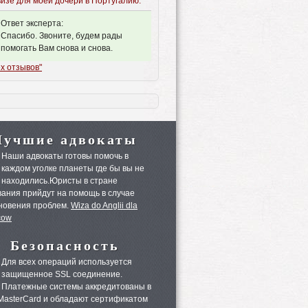
визе для моей дочери в Португалию.
Ответ эксперта:
Спасибо. Звоните, будем рады
помогать Вам снова и снова.
х отзывов"
Лучшие адвокаты
Наши адвокаты готовы помочь в
каждом уголке планеты где бы вы не
находились.Юристы в стране
ания прийдут на помощь в случае
новения проблем.
Wiza do Anglii dla
cow
Безопасность
Для всех операций используется
защищенное SSL соединение.
Платежные системы аккредитованы в
 MasterCard и обладают сертификатом