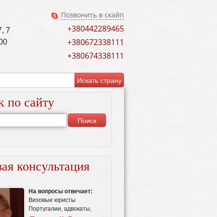
Позвонить в скайп
+380442289465
, 7
+380672338111
00
+380674338111
к по сайту
ая консультация
На вопросы отвечает:
Визовые юристы
Португалии, адвокаты,