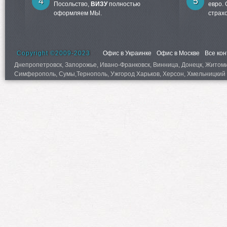
4
5
Посольство,
ВИЗУ
полностью
евро.
оформляем МЫ.
страх
Copyright ©2009-2023
Офис в Украинке
Офис в Москве
Все ко
Днепропетровск, Запорожье, Ивано-Франковск, Винница, Донецк, Житомир,
Симферополь, Сумы,Тернополь, Ужгород Харьков, Херсон, Хмельницкий 