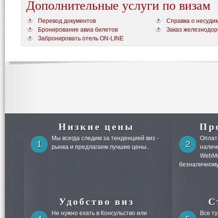
Дополнительные услуги по визам
Перевод документов
Справка о несуди
Бронирование авиа билетов
Заказ железнодор
Забронировать отель ON-LINE
Низкие цены
Пр
Мы всегда следим за тенденцией виз -
Оплата
1
2
рынка и предлагаем лучшие цены..
налич
WebMo
безналичному
Удобство виз
С
Не нужно ехать в Консульство или
Все т