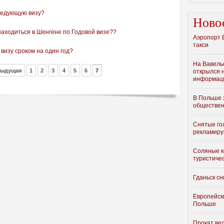
следующую визу?
Ново
находиться в Шенгене по Годовой визе??
Аэропорт 
такси
визу сроком на один год?
На Вавель
дыдущая
1
2
3
4
5
6
7
открылся 
информац
В Польше 
обществен
Снятые го
рекламиру
Соляные к
туристиче
Гданьск с
Европейски
Польше
Прокат ве