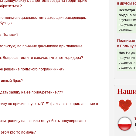
йствующую визу с запретом въезда на территорию
в другом в
 обратиться ?
Несмотря 
выдано бы
 по моим специальностям: лазерщик-гравировщик,
случае из
бувщик.
получить р
разных...
из Польши?
Поднимает
польскую) по причине фальшивое приглашение.
в Польшу 
Нет.
На да
. Вопрос в том, что означает что нет коридора?
получения 
судимости 
судимость.
е решение польского пограничника?
тивный брак?
Наши
подать заявку на её приобретение???
визу по причине пункты"С.Е"-фальшивое приглашение от
чем границу наши визы могут быть аннулированы...
 этом кто то помочь?