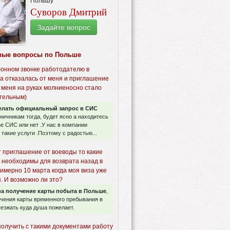
Польшу
Суворов Дмитрий
Задайте вопрос
вые вопросы по Польше
онном звонке работодателю в
а отказалась от меня и приглашение
 меня на руках молниеносно стало
тельным)
елать официальный запрос в СИС
аничникам тогда, будет ясно а находитесь
зе СИС или нет .У нас в компании
такие услуги .Поэтому с радостью...
т приглашение от воеводы то какие
 необходимы для возврата назад в
имерно 10 марта когда моя виза уже
. И возможно ли это?
а получение карты побыта в Польше
,
учения карты временного пребывания в
езжать куда душа пожелает.
получить с такими документами работу