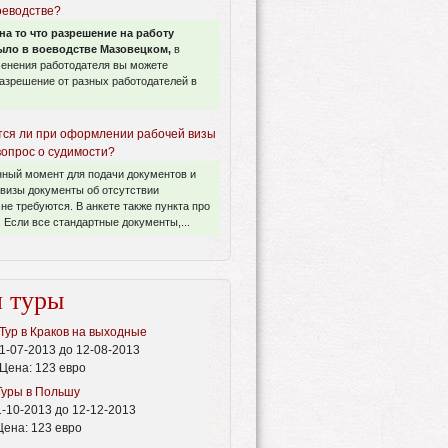
оеводстве?
на то что разрешение на работу
ло в воеводстве Мазовецком,
в
менения работодателя вы можете
азрешение от разных работодателей в
ся ли при оформлении рабочей визы
вопрос о судимости?
нный момент для подачи документов и
визы документы об отсутствии
не требуются. В анкете также пункта про
 Если все стандартные документы,...
 туры
Тур в Краков на выходные
1-07-2013 до 12-08-2013
Цена:
123 евро
Туры в Польшу
1-10-2013 до 12-12-2013
Цена:
123 евро