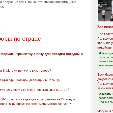
на получение визы. Так как это личная информацию и
па.
Все визо
При телеф
росы по стране
Польшу он
что было у
недействи
Можно сд
формить транзитную визу для поездки поездом в
так,и погр
ли вы в ба
выполняют 
т 8. Могу ли получить визу теперь?
Если буде
документы
ездки официальной делегации в Польшу?
Польшу пр
закончится
ую визу, если уже стоит чешская виза на 1 год?
Ожидать н
после пол
60-180 осталось два дня но я приехал на Украину я
Польше вы
 через какой промежуток времени можно сделать?
Могу ли я 