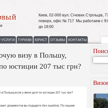
Киев, 02-000 вул. Січових Стрільців, 77
поверх, офіс № 717 Мы работаем с 9:
до 18:00
 УСЛУГИ
ТУРИЗМ
ЮРИСТ
ОТЗЫВЫ
КОНТАКТЫ
Поис
очую визу в Польшу,
 по юстиции 207 тыс грн?
Визов
 в Польшу,если у меня долг по юстиции 207 тыс грн?
пакет документов вы подадите без ошибок). По нашим