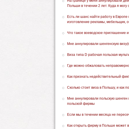
На границе у меня аннулировали де
Польши в течении 2 лет. Куда я могу
Есть ли шанс найти работу в Европе
изготовление рекламы, мебельщик, о
Что такое воеводское приглашение 
Мне аннулировали шенгенскую визу(
Виза типа D рабочая польская мульти
Где можно обжаловать неправомерно
Как признать недействительный фик
Сколько стоит виза в Польшу, и как 
Мне аннулировали польскую шенген 
польской фирмы
Если мы в течении месяца не пересе
Как открыть фирму в Польше может в