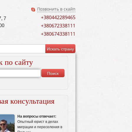
Позвонить в скайп
+380442289465
, 7
+380672338111
00
+380674338111
к по сайту
ая консультация
На вопросы отвечает:
Опытный юрист в делах
миграции и переселения в