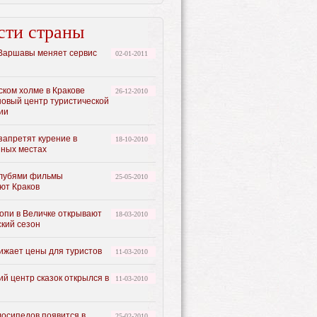
сти страны
Варшавы меняет сервис
02-01-2011
ском холме в Кракове
26-12-2010
новый центр туристической
ии
запретят курение в
18-10-2010
ных местах
лубями фильмы
25-05-2010
ют Краков
опи в Величке открывают
18-03-2010
ский сезон
нижает цены для туристов
11-03-2010
й центр сказок открылся в
11-03-2010
лосипедов появится в
25-02-2010