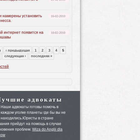
и намерены установить
16-02-2010
несса.
й интернет появится на
10-02-2010
аршавы
я
‹ предыдущая
1
2
3
4
5
следующая ›
последняя »
остей
Лучшие адвокаты
Наши адвокаты готовы помочь в
каждом уголке планеты где бы вы не
находились.Юристы в стране
ания прийдут на помощь в случае
новения проблем.
Wiza do Anglii dla
cow