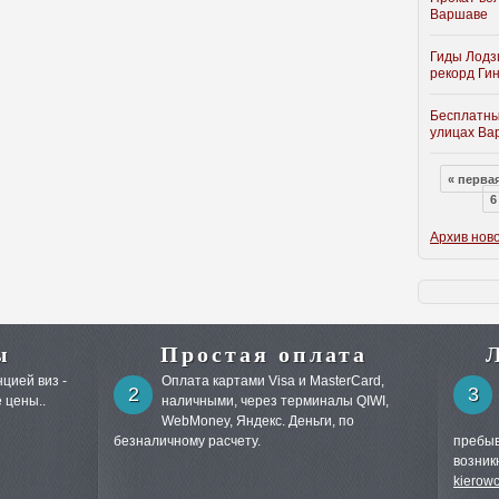
Варшаве
Гиды Лодз
рекорд Гин
Бесплатны
улицах В
« перва
6
Архив нов
ы
Простая оплата
цией виз -
Оплата картами Visa и MasterCard,
2
3
 цены..
наличными, через терминалы QIWI,
WebMoney, Яндекс. Деньги, по
безналичному расчету.
пребыв
возник
kierow