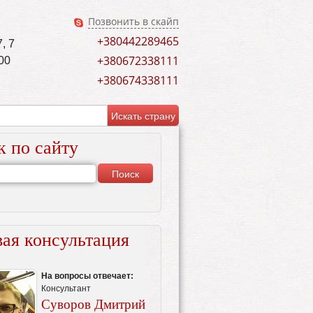
Позвонить в скайп
+380442289465
, 7
+380672338111
00
+380674338111
к по сайту
ая консультация
На вопросы отвечает:
Консультант
Суворов Дмитрий