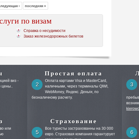
следующая ›
последняя »
слуги по визам
Справка о несудимости
Заказ железнодорожных билетов
ы
Простая оплата
цией виз -
Оплата картами Visa и MasterCard,
2
3
 цены..
наличными, через терминалы QIWI,
WebMoney, Яндекс. Деньги, по
безналичному расчету.
пребыв
возник
kierow
з
Страхование
во или
Все туристы застрахованны на 30 000
5
6
ью
евро. Страховая компания гарантурует