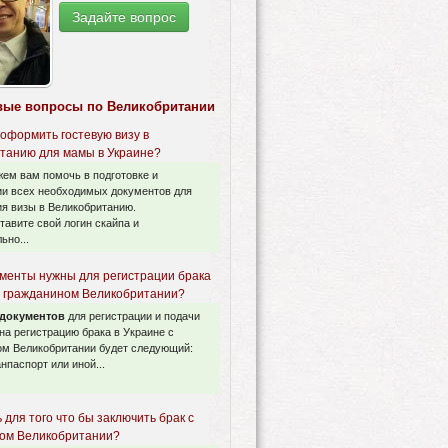
Задайте вопрос
вые вопросы по Великобритании
 оформить гостевую визу в
танию для мамы в Украине?
ем вам помочь в подготовке и
и всех необходимых документов для
я визы в Великобританию.
тавите свой логин скайпа и
ьно...
ументы нужны для регистрации брака
с гражданином Великобритании?
 документов
для регистрации и подачи
на регистрацию брака в Украине с
ом Великобритании будет следующий:
нпаспорт или иной...
 для того что бы заключить брак с
ом Великобритании?