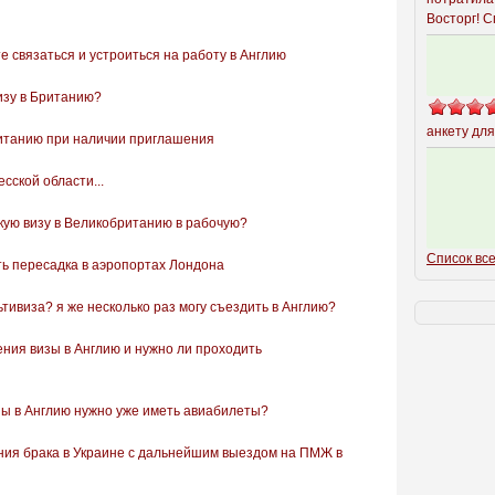
Восторг! С
е связаться и устроиться на работу в Англию
изу в Британию?
анкету дл
итанию при наличии приглашения
сской области...
кую визу в Великобританию в рабочую?
Список все
сть пересадка в аэропортах Лондона
ьтивиза? я же несколько раз могу съездить в Англию?
ния визы в Англию и нужно ли проходить
ы в Англию нужно уже иметь авиабилеты?
ния брака в Украине с дальнейшим выездом на ПМЖ в