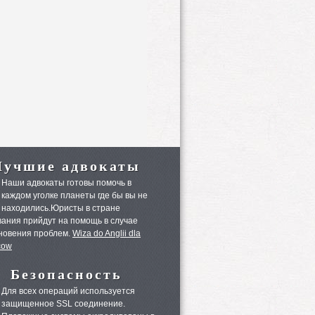
Лучшие адвокаты
Наши адвокаты готовы помочь в
каждом уголке планеты где бы вы не
находились.Юристы в стране
ания прийдут на помощь в случае
новения проблем.
Wiza do Anglii dla
cow
Безопасность
Для всех операций используется
защищенное SSL соединение.