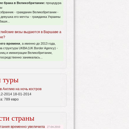
е брака в Великобритании:
процедура
ты
збранник - гражданин Великобритании -
 девушка его мечты - гражданка Украины
Ваши...
глийские визы выдаются в Варшаве а
не?
него времени
, а именно до 2013 года,
а структура UKBA (UK Border Agency) -
ниц и иммиграции Великобритании,
посредственно занималась...
 туры
 в Англию на ночь костров
12-2014 18-01-2014
а:
789 евро
сти страны
тания временно увеличила
27-04-2010