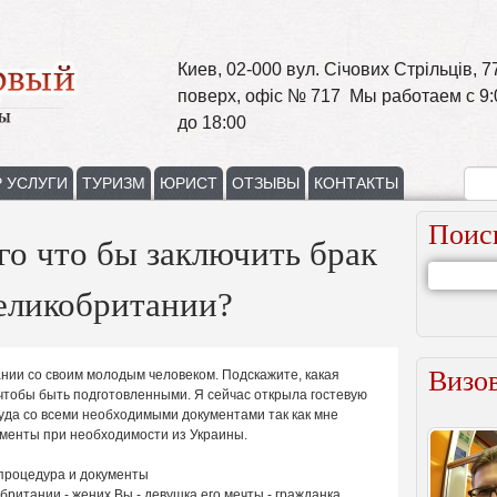
Киев, 02-000 вул. Січових Стрільців, 77
поверх, офіс № 717 Мы работаем с 9:
до 18:00
 УСЛУГИ
ТУРИЗМ
ЮРИСТ
ОТЗЫВЫ
КОНТАКТЫ
Поис
ого что бы заключить брак
еликобритании?
Визов
нии со своим молодым человеком. Подскажите, какая
 чтобы быть подготовленными. Я сейчас открыла гостевую
туда со всеми необходимыми документами так как мне
ументы при необходимости из Украины.
процедура и документы
британии - жених.Вы - девушка его мечты - гражданка