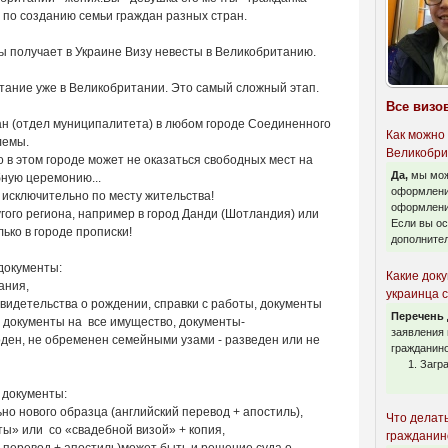
и по созданию семьи граждан разных стран.
ы получает в Украине Визу невесты в Великобританию.
етание уже в Великобритании. Это самый сложный этап.
Все визо
ан (отдел муниципалитета) в любом городе Соединенного
Как можно
лемы.
Великобри
 в этом городе может не оказаться свободных мест на
Да,
мы мож
бную церемонию...
оформлени
исключительно по месту жительства!
оформлени
угого региона, например в город Данди (Шотландия) или
Если вы ос
лько в городе прописки!
дополнител
документы:
Какие док
ания,
украинца 
свидетельства о рождении, справки с работы, документы
Перечень
е документы на все имущество, документы-
заявления 
боден, не обременен семейными узами - разведен или не
гражданин
Загра
 документы:
но нового образца (английский перевод + апостиль),
Что делать
ты» или со «свадебной визой» + копия,
гражданин