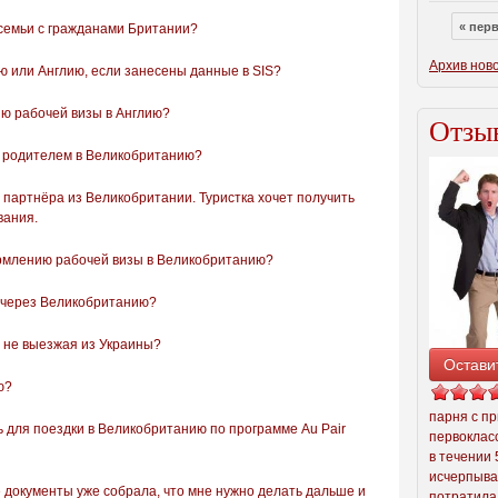
« пер
семьи с гражданами Британии?
Архив нов
ию или Англию, если занесены данные в SIS?
ю рабочей визы в Англию?
Отзыв
с родителем в Великобританию?
 партнёра из Великобритании. Туристка хочет получить
вания.
ормлению рабочей визы в Великобританию?
й через Великобританию?
, не выезжая из Украины?
Остави
ю?
парня с п
 для поездки в Великобританию по программе Au Pair
первоклас
в течении 
исчерпыва
е документы уже собрала, что мне нужно делать дальше и
потратила 