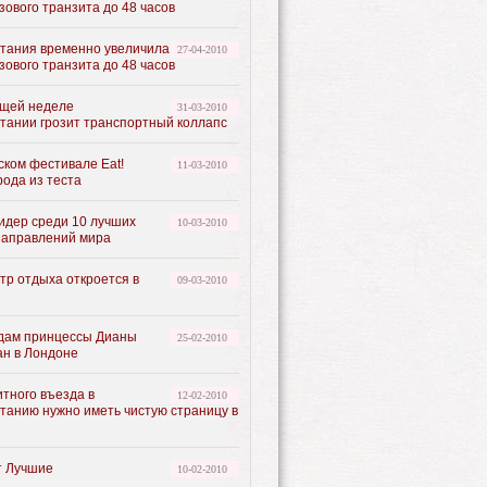
зового транзита до 48 часов
тания временно увеличила
27-04-2010
зового транзита до 48 часов
щей неделе
31-03-2010
тании грозит транспортный коллапс
ском фестивале Eat!
11-03-2010
рода из теста
лидер среди 10 лучших
10-03-2010
направлений мира
тр отдыха откроется в
09-03-2010
едам принцессы Дианы
25-02-2010
ан в Лондоне
итного въезда в
12-02-2010
танию нужно иметь чистую страницу в
т Лучшие
10-02-2010