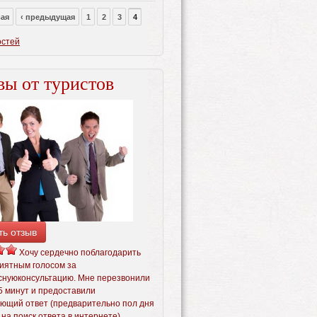
вая
‹ предыдущая
1
2
3
4
остей
ы от туристов
ть отзыв
Хочу сердечно поблагодарить
риятным голосом за
снуюконсультацию. Мне перезвонили
5 минут и предоставили
ющий ответ (предварительно пол дня
на поиск ответа в интернете).