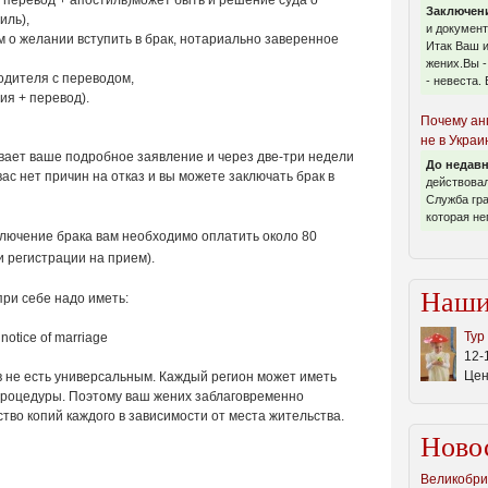
й перевод + апостиль)может быть и решение суда о
Заключени
иль),
и докумен
 о желании вступить в брак, нотариально заверенное
Итак Ваш и
жених.Вы -
одителя с переводом,
- невеста. 
ия + перевод).
Почему ан
не в Украи
вает ваше подробное заявление и через две-три недели
До недав
ас нет причин на отказ и вы можете заключать брак в
действовал
Служба гра
которая не
ключение брака вам необходимо оплатить около 80
и регистрации на прием).
Наши
ри себе надо иметь:
Тур
notice of marriage
12-
Цен
 не есть универсальным. Каждый регион может иметь
процедуры. Поэтому ваш жених заблаговременно
тво копий каждого в зависимости от места жительства.
Ново
Великобри