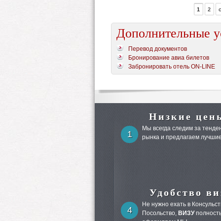
1
2
Дополнительные у
Перевод документов
Бронирование авиа билетов
Забронировать отель ON-LINE
Низкие цен
Мы всегда следим за тенден
1
рынка и предлагаем лучшие
Удобство ви
Не нужно ехать в Консульст
4
Посольство,
ВИЗУ
полност