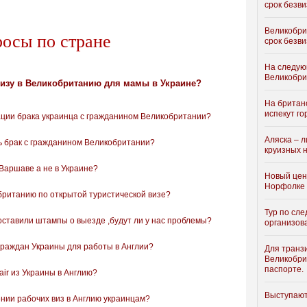
срок безви
Великобри
росы по стране
срок безви
На следую
Великобри
изу в Великобританию для мамы в Украине?
На британ
испекут го
ации брака украинца с гражданином Великобритании?
Аляска – 
ть брак с гражданином Великобритании?
круизных 
Варшаве а не в Украине?
Новый цен
Норфолке
британию по открытой туристической визе?
Тур по сл
оставили штампы о выезде ,будут ли у нас проблемы?
организов
 граждан Украины для работы в Англии?
Для транз
Великобри
паспорте.
air из Украины в Англию?
Выступаю
ии рабочих виз в Англию украинцам?