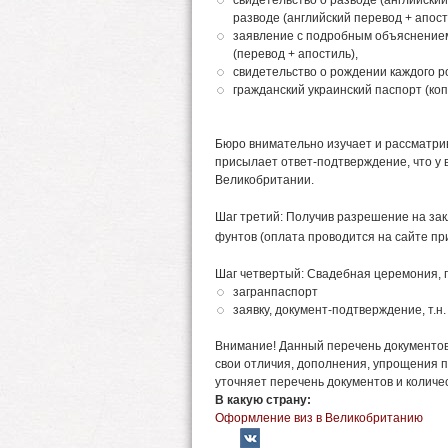
свидетельство о разводе (английски
разводе (английский перевод + апост
заявление с подробным объяснением
(перевод + апостиль),
свидетельство о рождении каждого р
гражданский украинский паспорт (коп
Бюро внимательно изучает и рассматри
присылает ответ-подтверждение, что у в
Великобритании.
Шаг третий: Получив разрешение на за
фунтов (оплата проводится на сайте пр
Шаг четвертый: Свадебная церемония, п
загранпаспорт
заявку, документ-подтверждение, т.н. 
Внимание! Данный перечень документов
свои отличия, дополнения, упрощения 
уточняет перечень документов и количес
В какую страну:
Оформление виз в Великобританию