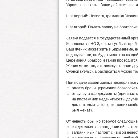
Украины - невеста. Ваши действия, шаг
Шаг первый
:
Невеста, гражданка Украин
Шаг второй: Подать заявку на бракосоч
Заявка подается в государственный орг
Королевства. НО Здесь могут быть проб
Ваш Жених может жить в Бирмингеме, но
подачу заявки, но будет место на сваде
Церемония бракосочетания проводится 
Жених может подать заявку в городе др
Суонси (Уэльс), а расписаться можно то
При подаче вашей заявки проверят все 
оплату брони церемонии бракосочет
от супруга все документы (оригинал 
на ипотеку или недвижимость, други
доказательства того, что жених сво
был женат).
От невесты обычно требуют следующие
свидетельство о рождении обязатель
заграничный паспорт с «визой невес