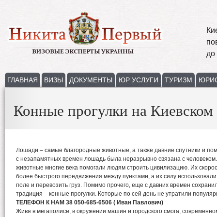
Ки
по
до
ГЛАВНАЯ
ВИЗЫ
ДОКУМЕНТЫ
ЮР УСЛУГИ
ТУРИЗМ
ЮРИ
Конные прогулки на Киевском
Лошади – самые благородные животные, а также давние спутники и по
с незапамятных времен лошадь была неразрывно связана с человеком
животные многие века помогали людям строить цивилизацию. Их скоро
более быстрого передвижения между пунктами, а их силу использовали 
поле и перевозить груз. Помимо прочего, еще с давних времен сохрани
традиция – конные прогулки. Которые по сей день не утратили популяр
ТЕЛЕФОН К НАМ 38 050-685-6506 ( Иван Павлович)
Живя в мегаполисе, в окружении машин и городского смога, современном