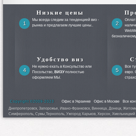
Низкие цены
Пр
Мы всегда следим за тенденцией виз -
Оплата
1
2
рынка и предлагаем лучшие цены..
налич
WebMo
безналичному
Удобство виз
С
Не нужно ехать в Консульство или
Все т
4
5
Посольство,
ВИЗУ
полностью
евро.
оформляем МЫ.
страх
Copyright ©2009-2023
Офис в Украинке
Офис в Москве
Все ко
Днепропетровск, Запорожье, Ивано-Франковск, Винница, Донецк, Житомир,
Симферополь, Сумы,Тернополь, Ужгород Харьков, Херсон, Хмельницкий 